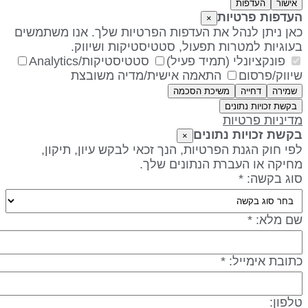
אישור
העדפות
עדפות פרטיות
×
אן ניתן לנהל את העדפות הפרטיות שלך. אנו משתמשים
עוגיות למטרות תפעול, סטטיסטיקות ושיווק.
פונקציונלי (תמיד פעיל)
סטטיסטיקות/Analytics
יווק/פרסום
התאמה אישית/מדיה משובצת
שמירה
דחייה
משיכת הסכמה
בקשת זכויות נתונים
דיניות פרטיות
קשת זכויות נתונים
×
פי חוק הגנת הפרטיות, הנך זכאי לבקש עיון, תיקון,
חיקה או העברת הנתונים שלך.
וג בקשה: *
ם מלא: *
תובת אימייל: *
לפון: