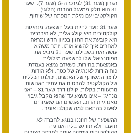
הגרון (שער 31) למרכז ה-G (שער 7). שער
31 הוא חלק ממעגל ההבנה (הלוגי)
הקולקטיבי עם מילת המפתח של שיתוף.
שער 31 נועד להיות בעל השפעה. מנהיגות
קולקטיבית היא קולגיאלית, לא היררכית.
היא קובעת את החזון בכיוון חדש ומראה
לאחרים איך להשיג אותו, יותר משהיא
עושה זאת בשבילם. שער 31 מביע את
הפוטנציאל שלו להשפעה מילולית
באמצעות בחירות. כשאדם נמצא בעמדת
כוח הודות לאנרגיה של כסף, ולא הודות
לרצון המשותף של האנשים, יכולתו הכללית
של הקולקטיב להבטיח את עתיד האנושות
מתעוותת בקלות. קולנו דרך שער 31 – "אני
מנהיג" – אינו נשמע עד שהוא מקבל גיבוי
מאנרגיית הרוב. האנשים הם שאמורים
לפעול בהתאם למה שקולנו אומר .
ההשפעה של חזוננו בנוגע לחברה לא
תועבר ולא תורגש בלי האנרגיה
הקולקטיבית שמזיזה אותה למרחב הציבורי.