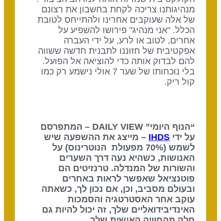
מנהיגותנו צריכה לקחת בחשבון את רצונם
של אלה שעוקבים אחרינו ולהתייחס לטובת
הכלל. "אני מנהיג" פירושו להשפיע על
אחרים, לטוב או לרע, על ידי העברה
אפקטיבית של חזוננו לתבנית חדשה ששווה
להם לבדוק אותה כדי להוציאה אל הפועל.
בלי נוכחותו של שער 7 אולי נישמע רק כמו
קול ריק.
“הנוף היומי” DAILY VIEW – המתפרסם
על ידי
IHDS
– מייצג את ההשפעה שיש
לשמש (70% מפעולת הנוטרינוס) על
האנושות, כשהיא נעה דרך השערים
והשורות של המנדלה. טרנזיטים הם
פוטנציאל שאפשר לראות באחרים
ובעולם מסביב, וכן, אם נכון לך, כשאתה
עוקב אחר האסטרטגיה והסמכות
האינדיבידואליים שלך, זה יכול להיות גם
חלק מהחוויה האישית שלך.