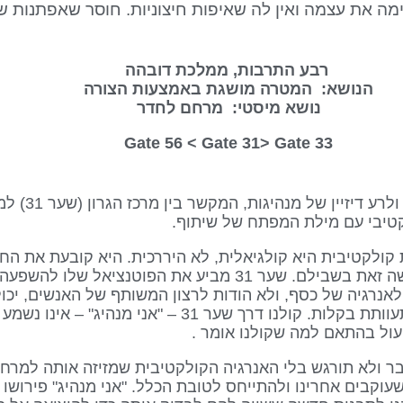
מה את עצמה ואין לה שאיפות חיצוניות. חוסר שאפתנות 
רבע התרבות, ממלכת דובהה
הנושא: המטרה מושגת באמצעות הצורה
נושא מיסטי: מרחם לחדר
Gate 31
> Gate
33 Gate 56 <
יגות קולקטיבית היא קולגיאלית, לא היררכית. היא קובעת את החז
לאחרים איך להשיג אותו, יותר משהיא עושה זאת בשבילם. שער 31 מביע את ה
אנרגיה של כסף, ולא הודות לרצון המשותף של האנשים, יכו
הקולקטיב להבטיח את עתיד האנושות מתעוותת בקלות. קולנו דרך שער 1
ול בהתאם למה שקולנו אומר .
 ולא תורגש בלי האנרגיה הקולקטיבית שמזיזה אותה למרחב 
וקבים אחרינו ולהתייחס לטובת הכלל. "אני מנהיג" פירושו