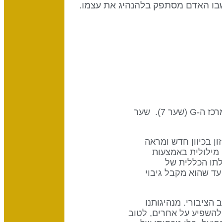
שבו האדם מסתפק בלהנהיג את עצמו.
השער הזה הוא חלק מערוץ האלפא, לטוב ולרע דיזיין של מנהיגות, המקשר בין מרכז הגרון (שער 31) למרכז ה-G (שער 7). שער
ון בכיוון חדש ומראה
פוטנציאל שלו להשפעה מילולית באמצעות
לתו הכללית של
3 – "אני מנהיג" – אינו נשמע עד שהוא מקבל גיבוי
הציבורי. מנהיגותנו
 להשפיע על אחרים, לטוב