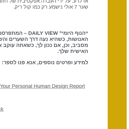
או לרע, על ידי העברה אפקטיבית של חזונ
שער 7 אולי נישמע רק כמו קול ריק.
“הנוף היומי” DAILY VIEW – המתפרסם על ידי
האנושות, כשהיא נעה דרך השערים והש
מסביב, וכן, אם נכון לך, כשאתה עוקב 
האישית שלך.
למידע ופרטים נוספים, אנא פנו לספר: The Definitive Book of Human Design
Your Personal Human Design Report
ck