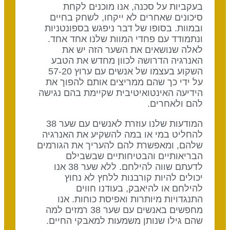
בעקביות על סכנה, אנו מוכנים לקחת
סיכונים שאחרים לא ייקחו, לשחק בחיים
ובמוות. בסופו של דבר ניפגש בספונטניות
ונתמודד עם פחדי המוות שלנו אחד אחד.
לאלה שנושאים את השער הזה יש את
האנרגיה הדרושה לכוון מחדש את הטבע
השקוע בעצמו של אנשים עם ערוץ 57-20
על ידי כך שהם ממריצים אותם להפוך את
הידיעה האינטואיטיבית שקיימת בהם נגישה
להם ולאחרים.
המודעות שלנו עוזרת לאנשים עם שער 38
להחליט במי או במה להשקיע את האנרגיה
שלהם, ומאפשרת להם להעריך את הגורמים
הבריאותיים והבטיחותיים שבשבילם
לדעתם שווה להילחם. ללא שער 38 אנו
יכולים להיות קורבנות ללחץ לא נחוץ
להילחם או להיאבק, בעודנו חווים
התנגדויות מיותרות ואפיסת כוחות. אנו
מחפשים באנשים עם שער 38 רמזים למה
שהם גילו שנותן משמעות למאבקי החיים.