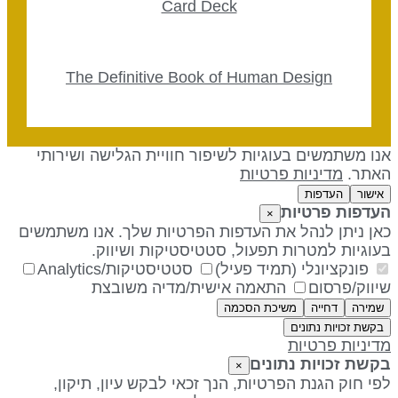
Card Deck
The Definitive Book of Human Design
נו משתמשים בעוגיות לשיפור חוויית הגלישה ושירותי
אתר.
מדיניות פרטיות
אישור
העדפות
עדפות פרטיות
×
אן ניתן לנהל את העדפות הפרטיות שלך. אנו משתמשים
עוגיות למטרות תפעול, סטטיסטיקות ושיווק.
פונקציונלי (תמיד פעיל)
סטטיסטיקות/Analytics
יווק/פרסום
התאמה אישית/מדיה משובצת
שמירה
דחייה
משיכת הסכמה
בקשת זכויות נתונים
דיניות פרטיות
קשת זכויות נתונים
×
פי חוק הגנת הפרטיות, הנך זכאי לבקש עיון, תיקון,