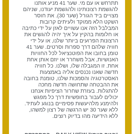
תתרחש או עם מי. שער 41 מניע אותנו
להגשמת רצונותינו ולהגשמת יעודנו, שניהם
מצויים ביד הגורל (שער 30). את חוסר
השקט הלא ממוקד ולעיתים קרובות
המבלבל הזה אנו עשויים לאזן על ידי כתיבה
או חלומות בהקיץ על איך יהיה להגשים את
הרצונות הפרועים ביותר שלנו, או על ידי
חוויה שלהם דרך ספרות וסרטים. שער 41
טומן בחובו את הפוטנציאל לכל החוויות
האנושיות, אבל משחרר או יוזם אותן אחת
אחת. זו המגבלה שלו, ושלנו. כל חוויה
חדשה שאנו נכנסים אליה באמצעות
האסטרטגיה והסמכות שלנו, טומנת בחובה
את ההבטחה שתחושה חדשה מחכה
להתגלות. בעזרת שחרור הציפיות אנחנו
יכולים לעבור בחופשיות דרך כל מפגש
ולהימנע מלהיעשות פסימיים בנוגע לעתיד.
ללא שער 30 יש הרגשה של רצון למשהו,
ללא הידיעה מהו בדיוק רוצים.