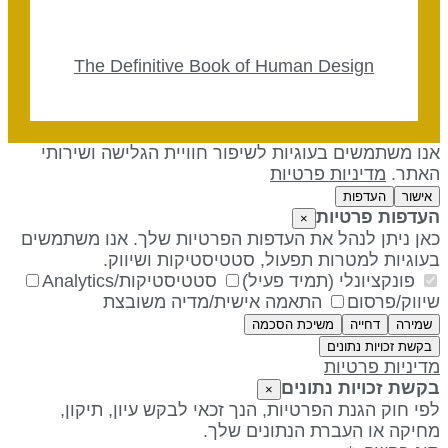
The Definitive Book of Human Design
נו משתמשים בעוגיות לשיפור חוויית הגלישה ושירותי
אתר.
מדיניות פרטיות
אישור
העדפות
עדפות פרטיות
×
אן ניתן לנהל את העדפות הפרטיות שלך. אנו משתמשים
עוגיות למטרות תפעול, סטטיסטיקות ושיווק.
פונקציונלי (תמיד פעיל)
סטטיסטיקות/Analytics
יווק/פרסום
התאמה אישית/מדיה משובצת
שמירה
דחייה
משיכת הסכמה
בקשת זכויות נתונים
דיניות פרטיות
קשת זכויות נתונים
×
פי חוק הגנת הפרטיות, הנך זכאי לבקש עיון, תיקון,
חיקה או העברת הנתונים שלך.