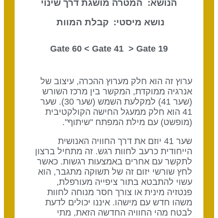
הנושא: המטרה מושגת דרך שינוי
נושא מיסטי: קבלת המוות
Gate 41
> Gate
19 Gate 60 <
ערוץ זה הוא חלק מערוץ ההכרה, עיצוב של
אנרגיה ממוקדת, המקשר בין מרכז השורש
(שער 41) למקלעת השמש (שער 30). שער
41 הוא חלק ממעגל החישה הקולקטיבית
(מופשט) עם מילת המפתח "שיתוף".
שער 41 יוזם את דרך החוויה האנושית
הייחודית כרעב לחוות רגש. זה מתחיל ברצון
לתקשר עם אחרים באמצעות רגשות. כאשר
לחץ שורשי יזום זה של תשוקה מתגבר, הוא
עשוי להתבטא בתור ציפייה מעורפלת,
פנטזיה מינית או צורך חסר מנוחה לחוות
משהו חדש עם מישהו. איננו יכולים לדעת
לבטח מהי החוויה החדשה הזאת, מתי