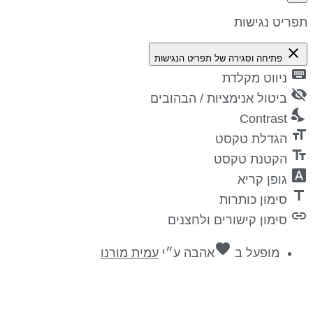
פריט נגישות
close
פתיחה וסגירה של תפריט הנגישות
keyboa
ניווט מקלדת
visibility_
ביטול אנימציות / הבהובים
nights_st
Contrast
format_si
הגדלת טקסט
text_fiel
הקטנת טקסט
font_downl
גופן קריא
titl
סימון כותרות
lin
סימון קישורים ולחצנים
favorite
מופעל ב
אהבה
ע״י
עמית מורנו