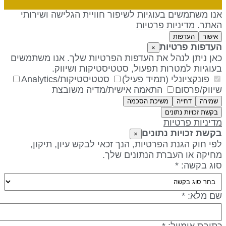
נו משתמשים בעוגיות לשיפור חוויית הגלישה ושירותי
אתר.
מדיניות פרטיות
אישור
העדפות
עדפות פרטיות
×
אן ניתן לנהל את העדפות הפרטיות שלך. אנו משתמשים
עוגיות למטרות תפעול, סטטיסטיקות ושיווק.
פונקציונלי (תמיד פעיל)
סטטיסטיקות/Analytics
יווק/פרסום
התאמה אישית/מדיה משובצת
שמירה
דחייה
משיכת הסכמה
בקשת זכויות נתונים
דיניות פרטיות
קשת זכויות נתונים
×
פי חוק הגנת הפרטיות, הנך זכאי לבקש עיון, תיקון,
חיקה או העברת הנתונים שלך.
וג בקשה: *
ם מלא: *
תובת אימייל: *