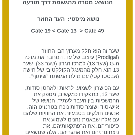
הנושא: מטרה מתגשמת דרך תודעה
נושא מיסטי: העד החוזר
Gate 13
> Gate
49 Gate 19 <
שער זה הוא חלק מערוץ הבן החוזר
(Prodigal) עיצוב של עֵד, המחבר את מרכז
ה-G (שער 13) למרכז הגרון (שער 33). שער
13 הוא חלק מהמעגל הקולקטיבי של חישה
(אבסטרקטי) עם מילת המפתח "שיתוף".
עם הכישרון לשמוע, לראות ולאחסן סודות,
שער 13, בתפקידו כמקשיב, מספק את
ההמשכיות בין העבר לעתיד. הנושא של
איש-סוד ושומר סודות נוכח בטרנזיט הזה.
אנשים חולקים בטבעיות את החוויות שלהם
עם אלה שבאמת נהנים לשמוע את
סיפוריהם, את הרפתקאותיהם, את
ניצחונותיהם ואת אתגריהם. אלה שנושאים