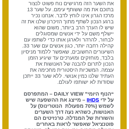
את השער הזה מרגישים נוח פשוט לנצור
בתוכם את מה ששותף עימם. על שער 13
מרכז הגרון אינו לוחץ לדבר. אנחנו נכיר
ברגע הנכון לשתף מתוך הזיכרון שלנו את זה
שיש לו הערך הרב ביותר, משום שהוא
יישלף משם על ידי אנשים שמסוגלים
לבחור, להרהר ולארגן אותו כדי לשתפו עם
קהילה רחבה יותר, כגון אנשים עם שער 33.
השיעורים החשובים, שאפשר ללמוד מניסיון
בלבד, מוחזקים ומוערכים עד שיגיע הזמן
הנכון לתרום להבנה של האנושות את
עצמה. המשכיות היסטורית מחכימה את
העתיד שלנו כמין אנושי. ללא שער 33 ייתכן
שסודות לא ישותפו לעולם.
“הנוף היומי” DAILY VIEW – המתפרסם
על ידי
IHDS
– מייצג את ההשפעה שיש
לשמש (70% מפעולת הנוטרינוס) על
האנושות, כשהיא נעה דרך השערים
והשורות של המנדלה. טרנזיטים הם
פוטנציאל שאפשר לראות באחרים