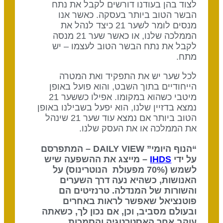
לצוד בהן בעודנו דורשים לקבל את נתח
הבשר הטוב ביותר בעסקה. כאשר אנו
מנסים לומר לשער 21 כיצד לנהל את
הממלכה שלנו, או כאשר שער 21 מנסה
לקבל את נתח הבשר הטוב לעצמו – יש
מתח.
לכל שער יש את התפקיד ואת המטרה
הייחודיים בתוך השבט, והוא פועל באופן
מיטבי כשהוא במקומו. אפילו כששער 21
נמצא בדזיין שלנו, הוא יפעל בשבילנו באופן
הטוב ביותר אם נמצא עוד שער 21 שינהל
את הממלכה או את העסק שלנו.
“הנוף היומי” DAILY VIEW – המתפרסם
על ידי
IHDS
– מייצג את ההשפעה שיש
לשמש (70% מפעולת הנוטרינוס) על
האנושות, כשהיא נעה דרך השערים
והשורות של המנדלה. טרנזיטים הם
פוטנציאל שאפשר לראות באחרים
ובעולם מסביב, וכן, אם נכון לך, כשאתה
עוקב אחר האסטרטגיה והסמכות