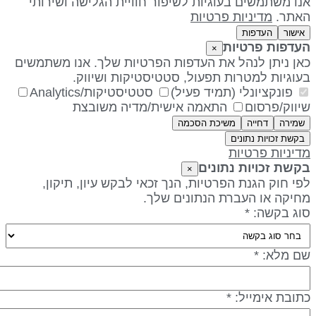
נו משתמשים בעוגיות לשיפור חוויית הגלישה ושירותי
אתר.
מדיניות פרטיות
אישור
העדפות
עדפות פרטיות
×
אן ניתן לנהל את העדפות הפרטיות שלך. אנו משתמשים
עוגיות למטרות תפעול, סטטיסטיקות ושיווק.
פונקציונלי (תמיד פעיל)
סטטיסטיקות/Analytics
יווק/פרסום
התאמה אישית/מדיה משובצת
שמירה
דחייה
משיכת הסכמה
בקשת זכויות נתונים
דיניות פרטיות
קשת זכויות נתונים
×
פי חוק הגנת הפרטיות, הנך זכאי לבקש עיון, תיקון,
חיקה או העברת הנתונים שלך.
וג בקשה: *
ם מלא: *
תובת אימייל: *