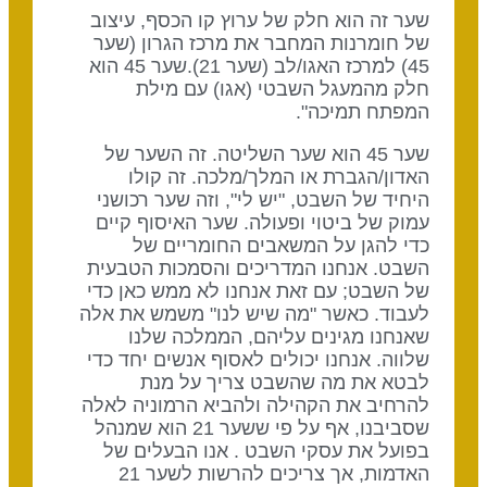
שער זה הוא חלק של ערוץ קו הכסף, עיצוב
של חומרנות המחבר את מרכז הגרון (שער
45) למרכז האגו/לב (שער 21).שער 45 הוא
חלק מהמעגל השבטי (אגו) עם מילת
המפתח תמיכה".
שער 45 הוא שער השליטה. זה השער של
האדון/הגברת או המלך/מלכה. זה קולו
היחיד של השבט, "יש לי", וזה שער רכושני
עמוק של ביטוי ופעולה. שער האיסוף קיים
כדי להגן על המשאבים החומריים של
השבט. אנחנו המדריכים והסמכות הטבעית
של השבט; עם זאת אנחנו לא ממש כאן כדי
לעבוד. כאשר "מה שיש לנו" משמש את אלה
שאנחנו מגינים עליהם, הממלכה שלנו
שלווה. אנחנו יכולים לאסוף אנשים יחד כדי
לבטא את מה שהשבט צריך על מנת
להרחיב את הקהילה ולהביא הרמוניה לאלה
שסביבנו, אף על פי ששער 21 הוא שמנהל
בפועל את עסקי השבט . אנו הבעלים של
האדמות, אך צריכים להרשות לשער 21