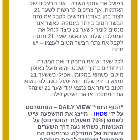
בפועל את עסקי השבט . אנו הבעלים של
האדמות, אך צריכים להרשות לשער 21
לצוד בהן בעודנו דורשים לקבל את נתח
הבשר הטוב ביותר בעסקה. כאשר אנו
מנסים לומר לשער 21 כיצד לנהל את
הממלכה שלנו, או כאשר שער 21 מנסה
לקבל את נתח הבשר הטוב לעצמו – יש
מתח.
לכל שער יש את התפקיד ואת המטרה
הייחודיים בתוך השבט, והוא פועל באופן
מיטבי כשהוא במקומו. אפילו כששער 21
נמצא בדזיין שלנו, הוא יפעל בשבילנו באופן
הטוב ביותר אם נמצא עוד שער 21 שינהל
את הממלכה או את העסק שלנו.
“הנוף היומי” DAILY VIEW – המתפרסם
על ידי
IHDS
– מייצג את ההשפעה שיש
לשמש (70% מפעולת הנוטרינוס) על
האנושות, כשהיא נעה דרך השערים
והשורות של המנדלה. טרנזיטים הם