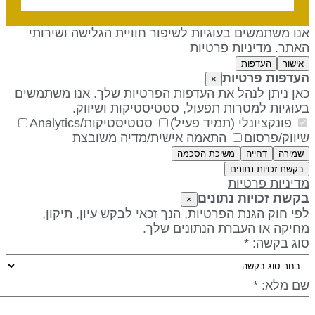
נו משתמשים בעוגיות לשיפור חוויית הגלישה ושירותי
אתר.
מדיניות פרטיות
אישור
העדפות
עדפות פרטיות
×
אן ניתן לנהל את העדפות הפרטיות שלך. אנו משתמשים
עוגיות למטרות תפעול, סטטיסטיקות ושיווק.
פונקציונלי (תמיד פעיל)
סטטיסטיקות/Analytics
יווק/פרסום
התאמה אישית/מדיה משובצת
שמירה
דחייה
משיכת הסכמה
בקשת זכויות נתונים
דיניות פרטיות
קשת זכויות נתונים
×
פי חוק הגנת הפרטיות, הנך זכאי לבקש עיון, תיקון,
חיקה או העברת הנתונים שלך.
וג בקשה: *
ם מלא: *