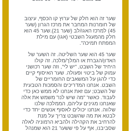
שער זה הוא חלק של ערוץ קו הכסף, עיצוב
של חומרנות המחבר את מרכז הגרון (שער
45) למרכז האגו/לב (שער 21).שער 45 הוא
חלק מהמעגל השבטי (אגו) עם מילת
המפתח תמיכה".
שער 45 הוא שער השליטה. זה השער של
האדון/הגברת או המלך/מלכה. זה קולו
היחיד של השבט, "יש לי", וזה שער רכושני
עמוק של ביטוי ופעולה. שער האיסוף קיים
כדי להגן על המשאבים החומריים של
השבט. אנחנו המדריכים והסמכות הטבעית
של השבט; עם זאת אנחנו לא ממש כאן כדי
לעבוד. כאשר "מה שיש לנו" משמש את אלה
שאנחנו מגינים עליהם, הממלכה שלנו
שלווה. אנחנו יכולים לאסוף אנשים יחד כדי
לבטא את מה שהשבט צריך על מנת
להרחיב את הקהילה ולהביא הרמוניה לאלה
שסביבנו, אף על פי ששער 21 הוא שמנהל