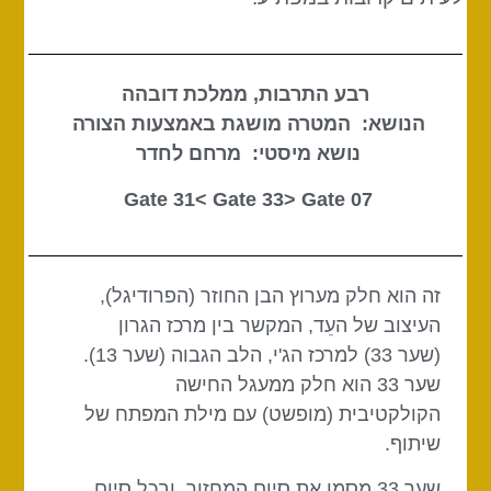
רבע התרבות, ממלכת דובהה
הנושא: המטרה מושגת באמצעות הצורה
נושא מיסטי: מרחם לחדר
Gate 33
> Gate
07 Gate 31<
זה הוא חלק מערוץ הבן החוזר (הפרודיגל),
העיצוב של העֵד, המקשר בין מרכז הגרון
(שער 33) למרכז הג'י, הלב הגבוה (שער 13).
שער 33 הוא חלק ממעגל החישה
הקולקטיבית (מופשט) עם מילת המפתח של
שיתוף.
שער 33 מסמן את סיום המחזור, ובכל סיום