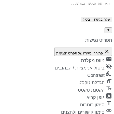
שלח בקשה
ביטול
דיניות פרטיות
פריט נגישות
close
פתיחה וסגירה של תפריט הנגישות
keyboa
ניווט מקלדת
visibility_
ביטול אנימציות / הבהובים
nights_st
Contrast
format_si
הגדלת טקסט
text_fiel
הקטנת טקסט
font_downl
גופן קריא
titl
סימון כותרות
lin
סימון קישורים ולחצנים