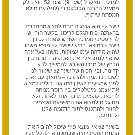
למרכז הסאקרל (שער 9). שער 52 הוא חלק
ממעגל ההבנה הקולקטיבי (לוגי) עם מילת
המפתח שיתוף.
שער 52 הוא אנרגיה תחת לחץ שמתמקדת
בהערכה, כוח הגלם לריכוז. בקשר הזה יש
לחץ פסיבי ממרכז השורש שפונה לכיוון
שער 9 כמוצא. ברגע ששער 52 מוצא משהו
שהוא מזדהה עימו עמוקות, משהו בעל ערך
שראוי לנתב אליו את האנרגיה, המתח בין
הלחץ של מרכז השורש להמשיך לנוע
קדימה, ובין הכוח של שער 52 שעוזר לנו
לשבת בדממה ולהתרכז – מתאזן. עם זאת,
לפני שמגיעים לאיזון הזה אנו יכולים למצוא
את עצמנו מיטלטלים בין חוסר מנוחה
לדיכאון, קופצים מדבר אחד לאחר, ולא
מסוגלים למצוא את המשמעת העצמית
לחזור ולהתכנס לתוך הדממה שלנו
ולהתרכז.
בשער 52 אין מוצא פיזי שיכול להוביל את
המתח הפסיבי הזה שבתוכנו או להקל עליו,