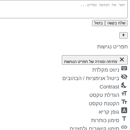
שלח בקשה
ביטול
דיניות פרטיות
פריט נגישות
close
פתיחה וסגירה של תפריט הנגישות
keyboa
ניווט מקלדת
visibility_
ביטול אנימציות / הבהובים
nights_st
Contrast
format_si
הגדלת טקסט
text_fiel
הקטנת טקסט
font_downl
גופן קריא
titl
סימון כותרות
lin
סימון קישורים ולחצנים