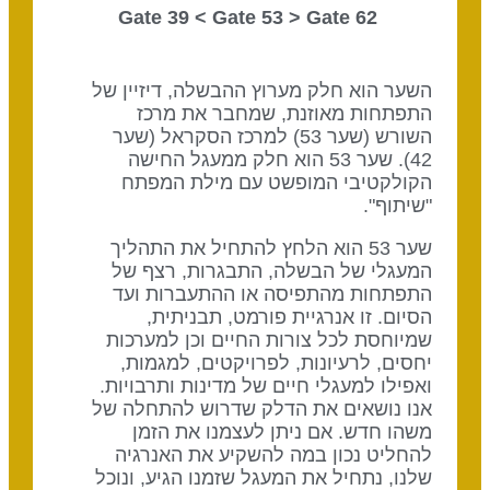
Gate 53
> Gate
62 Gate 39 <
השער הוא חלק מערוץ ההבשלה, דיזיין של
התפתחות מאוזנת, שמחבר את מרכז
השורש (שער 53) למרכז הסקראל (שער
42). שער 53 הוא חלק ממעגל החישה
הקולקטיבי המופשט עם מילת המפתח
"שיתוף".
שער 53 הוא הלחץ להתחיל את התהליך
המעגלי של הבשלה, התבגרות, רצף של
התפתחות מהתפיסה או ההתעברות ועד
הסיום. זו אנרגיית פורמט, תבניתית,
שמיוחסת לכל צורות החיים וכן למערכות
יחסים, לרעיונות, לפרויקטים, למגמות,
ואפילו למעגלי חיים של מדינות ותרבויות.
אנו נושאים את הדלק שדרוש להתחלה של
משהו חדש. אם ניתן לעצמנו את הזמן
להחליט נכון במה להשקיע את האנרגיה
שלנו, נתחיל את המעגל שזמנו הגיע, ונוכל