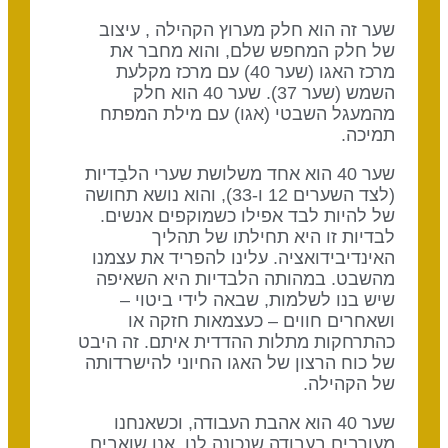
שער זה הוא חלק מערוץ הקהילה , עיצוב
של חלק המחפש שלם, והוא מחבר את
מרכז האגו (שער 40) עם מרכז מקלעת
השמש (שער 37). שער 40 הוא חלק
מהמעגל השבטי (אגו) עם מילת המפתח
תמיכה.
שער 40 הוא אחד משלושת שערי הלבַדיות
(לצד השערים 12 ו-33), והוא נושא תחושה
של להיות לבד אפילו כשמוקפים אנשים.
לבדיות זו היא תחילתו של תהליך
האינדיבידואציה. עלינו להפריד את עצמנו
מהשבט. במהותה הלבדיות היא השאיפה
שיש בנו לשלמות, שבאה לידי ביטוי –
ושאחרים חווים – כעצמאות חזקה או
כהתרחקות מתלות ההדדית איתם. זה היבט
של כוח הרצון של האגו החיוני להישרדותה
של הקהילה.
שער 40 הוא אהבת העבודה, וכשאנחנו
מעורבים בעבודה שנכונה לנו, אנו שואבים