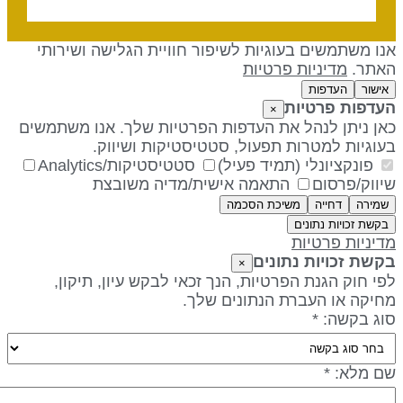
נו משתמשים בעוגיות לשיפור חוויית הגלישה ושירותי
אתר.
מדיניות פרטיות
אישור
העדפות
עדפות פרטיות
×
אן ניתן לנהל את העדפות הפרטיות שלך. אנו משתמשים
עוגיות למטרות תפעול, סטטיסטיקות ושיווק.
פונקציונלי (תמיד פעיל)
סטטיסטיקות/Analytics
יווק/פרסום
התאמה אישית/מדיה משובצת
שמירה
דחייה
משיכת הסכמה
בקשת זכויות נתונים
דיניות פרטיות
קשת זכויות נתונים
×
פי חוק הגנת הפרטיות, הנך זכאי לבקש עיון, תיקון,
חיקה או העברת הנתונים שלך.
וג בקשה: *
ם מלא: *