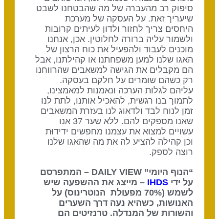
סיפוק רב מהעברה של מה שהבטחנו לשבט
שיעריך זאת. על העסקה של מערכת
היחסים צריך לחזור ולדון לעיתים קרובות
ולשמור עליה ברורה לחלוטין. אכן, אנחנו
מוכנים לעבוד ולהפעיל את כוח הרצון של
האגו שלנו למען משפחתנו או קהילתנו, אבל
הם מקבלים את הגישה למשאבים שהרווחנו
רק כשהם שומרים על חלקם בעסקה.
עליהם לגלות הערכה ונאמנות למאמצינו,
לתמוך בנו רגשית, להאכיל אותנו, לתת לנו
זמן לנוח לבד ולדאוג לנו בעזרת המשאבים
שאנו מספקים להם. ללא שער 37 אנו
עשויים למצוא את עצמנו מחפשים ידידוּת
וכן קהילה להציע לה את מה שהאגו שלנו
רוצה לספק.
“הנוף היומי” DAILY VIEW – המתפרסם
על ידי
IHDS
– מייצג את ההשפעה שיש
לשמש (70% מפעולת הנוטרינוס) על
האנושות, כשהיא נעה דרך השערים
והשורות של המנדלה. טרנזיטים הם