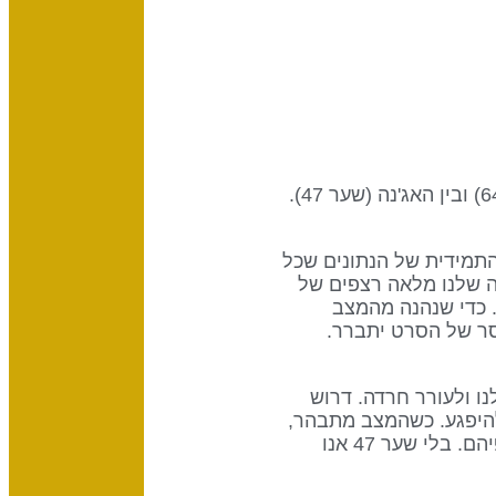
שער זה הוא חלק מערוץ ההפשטה, עיצוב של פעילות מנטלית ובהירות, שמחבר בין מרכז הראש (שער 64) ובין האג'נה (שער 47).
 חלק מהתהליך של שער 64 להבין את הזרימה התמידית של הנתונים שכל
ל. התודעה שלנו מלאה רצפים של
. כדי שנהנה מהמצב
סר של הסרט יתברר.
ו ולעורר חרדה. דרוש
להיפגע. כשהמצב מתבהר,
עלול להיות מפתה להגיב בדרך כלשהי, אבל ה- אההה- האלה הם כדי לחלוק אותם, לא כדי לפעול על פיהם. בלי שער 47 אנו