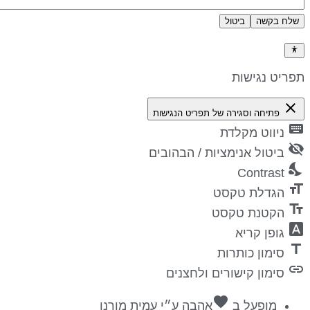
שלח בקשה
ביטול
דיניות פרטיות
פריט נגישות
close
פתיחה וסגירה של תפריט הנגישות
keyboa
ניווט מקלדת
visibility_
ביטול אנימציות / הבהובים
nights_st
Contrast
format_si
הגדלת טקסט
text_fiel
הקטנת טקסט
font_downl
גופן קריא
titl
סימון כותרות
lin
סימון קישורים ולחצנים
favorite
מופעל ב
אהבה
ע״י
עמית מורנו