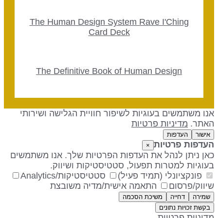
The Human Design System Rave I'Ching
Card Deck
The Definitive Book of Human Design
נו משתמשים בעוגיות לשיפור חוויית הגלישה ושירותי
אתר.
מדיניות פרטיות
אישור
העדפות
עדפות פרטיות
×
אן ניתן לנהל את העדפות הפרטיות שלך. אנו משתמשים
עוגיות למטרות תפעול, סטטיסטיקות ושיווק.
פונקציונלי (תמיד פעיל)
סטטיסטיקות/Analytics
יווק/פרסום
התאמה אישית/מדיה משובצת
שמירה
דחייה
משיכת הסכמה
בקשת זכויות נתונים
דיניות פרטיות