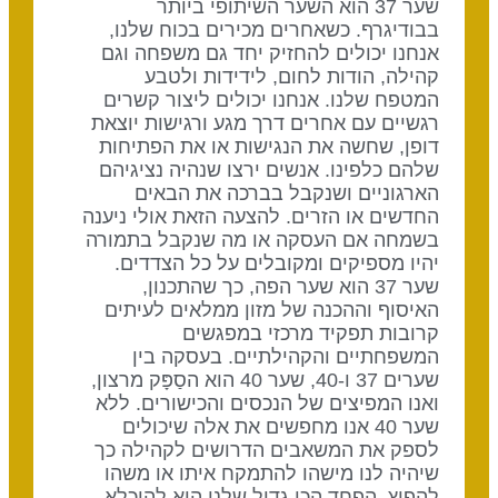
שער 37 הוא השער השיתופי ביותר
בבודיגרף. כשאחרים מכירים בכוח שלנו,
אנחנו יכולים להחזיק יחד גם משפחה וגם
קהילה, הודות לחום, לידידות ולטבע
המטפח שלנו. אנחנו יכולים ליצור קשרים
רגשיים עם אחרים דרך מגע ורגישות יוצאת
דופן, שחשה את הנגישות או את הפתיחות
שלהם כלפינו. אנשים ירצו שנהיה נציגיהם
הארגוניים ושנקבל בברכה את הבאים
החדשים או הזרים. להצעה הזאת אולי ניענה
בשמחה אם העסקה או מה שנקבל בתמורה
יהיו מספיקים ומקובלים על כל הצדדים.
שער 37 הוא שער הפה, כך שהתכנון,
האיסוף וההכנה של מזון ממלאים לעיתים
קרובות תפקיד מרכזי במפגשים
המשפחתיים והקהילתיים. בעסקה בין
שערים 37 ו-40, שער 40 הוא הסַפָּק מרצון,
ואנו המפיצים של הנכסים והכישורים. ללא
שער 40 אנו מחפשים את אלה שיכולים
לספק את המשאבים הדרושים לקהילה כך
שיהיה לנו מישהו להתמקח איתו או משהו
להפיץ. הפחד הכי גדול שלנו הוא להיכלא