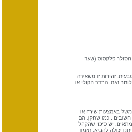
 הפתיחות, הדיזיין של היצור החברתי, והוא מחבר את מרכז הגרון (שער 12) עם הסולר פלקסוס (שער
טבעית. זהירות זו משאירה
ומר זאת. התדר הקולי או
למשל באמצעות שירה או
חשובים ; כמו שחקן, הם
מתאים, יש סיכוי שהקהל
ו יכולה להביא. תזמון