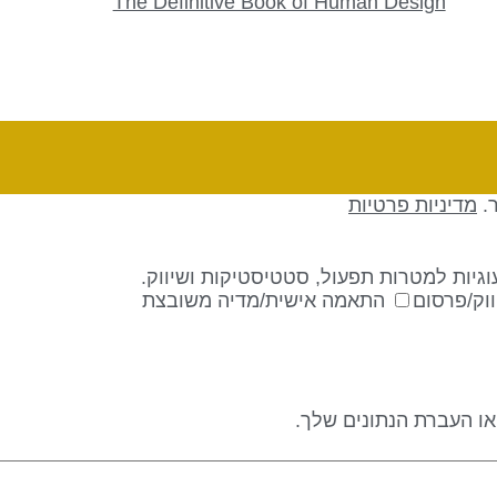
The Definitive Book of Human Design
ר.
מדיניות פרטיות
גיות למטרות תפעול, סטטיסטיקות ושיווק.
וק/פרסום
התאמה אישית/מדיה משובצת
 או העברת הנתונים שלך.