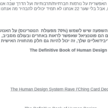
פשרית על נורמות חברתיות/תרבותיות ועל הדרך שבה אנחנ
ים להבהיר מה אנחנו מרגישים.
“הנוף היומי” DAILY VIEW מייצג את ההשפעה שיש לשמש (70% מפעול
 הם פוטנציאל שאפשר לראות באחרים ובעולם מסביב, וכן
ידואליים שלך, זה יכול להיות גם חלק מהחוויה האישית 
The Human Design System Rave I'Ching Card De