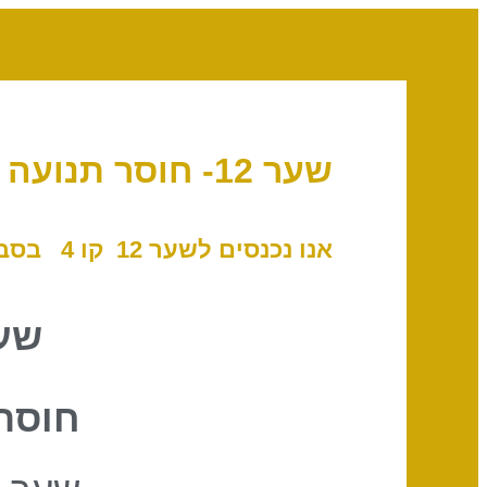
שער 12- חוסר תנועה // קו 4 – הנביא
אנו נכנסים לשער 12 קו 4
בסביבו
שער
חוסר