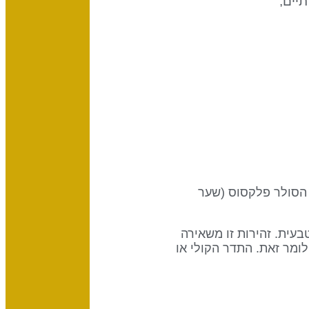
יים,
 הפתיחות, הדיזיין של היצור החברתי, והוא מחבר את מרכז הגרון (שער 12) עם הסולר פלקסוס (שער
טבעית. זהירות זו משאירה
ומר זאת. התדר הקולי או