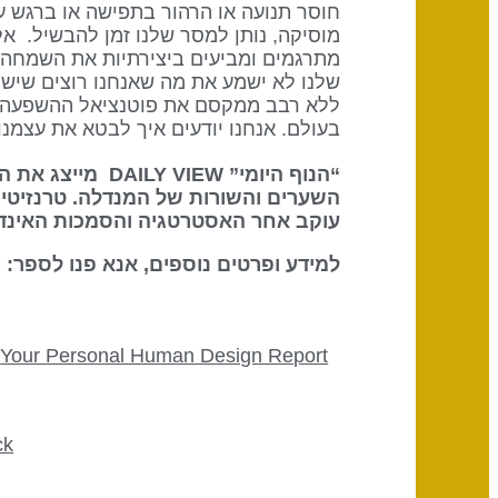
חוסר תנועה או הרהור בתפישה או ברגש ע
מוסיקה, נותן למסר שלנו זמן להבשיל. א
מתרגמים ומביעים ביצירתיות את השמחה וה
שלנו לא ישמע את מה שאנחנו רוצים שישמע
ללא רבב ממקסם את פוטנציאל ההשפעה הא
בעולם. אנחנו יודעים איך לבטא את עצמנו, אבל בלי שער 22 אנחנו לא תמיד יכול
השערים והשורות של המנדלה. טרנזיטים
עוקב אחר האסטרטגיה והסמכות האינדיב
למידע ופרטים נוספים, אנא פנו לספר: The Definitive Book of Human Design
Your Personal Human Design Report
ck