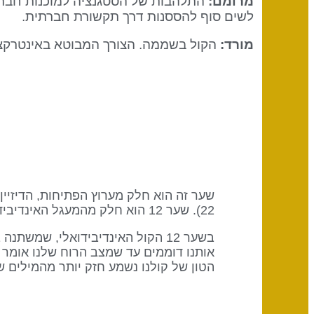
מרומם:
התלהבות של הסטגנציה למוכנות חברת
לשים סוף להססנות דרך תקשורת חברתית.
מורד:
הקול בשממה. הצורך המבוטא באינטרקציה
22). שער 12 הוא חלק מהמעגל האינדיבידואלי (ידיעה) כשמילת המפתח היא העצמה.
בשער 12 הקול האינדיבידואלי, שמ
אותנו דוממים עד שמצב הרוח שלנו אומר ל
הטון של קולנו נשמע חזק יותר מהמילים ש