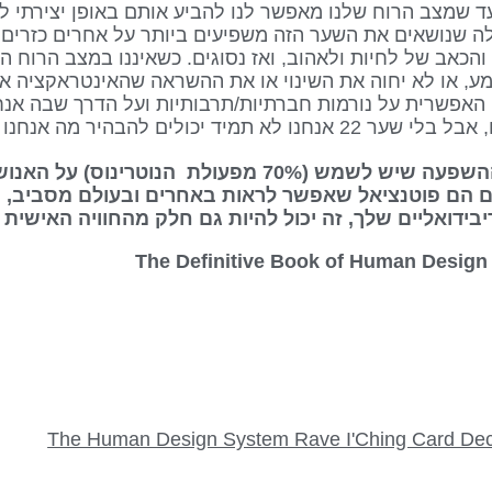
ד שמצב הרוח שלנו מאפשר לנו להביע אותם באופן יצירתי 
לה שנושאים את השער הזה משפיעים ביותר על אחרים כזרים 
כאב של לחיות ולאהוב, ואז נסוגים. כשאיננו במצב הרוח ה
, או לא יחוה את השינוי או את ההשראה שהאינטראקציה איתנ
פשרית על נורמות חברתיות/תרבותיות ועל הדרך שבה אנחנ
ים להבהיר מה אנחנו מרגישים.
“הנוף היומי” DAILY VIEW מייצג את ההשפעה שיש לשמש (70% מפעול
 הם פוטנציאל שאפשר לראות באחרים ובעולם מסביב, וכן
ידואליים שלך, זה יכול להיות גם חלק מהחוויה האישית 
The Human Design System Rave I'Ching Card De