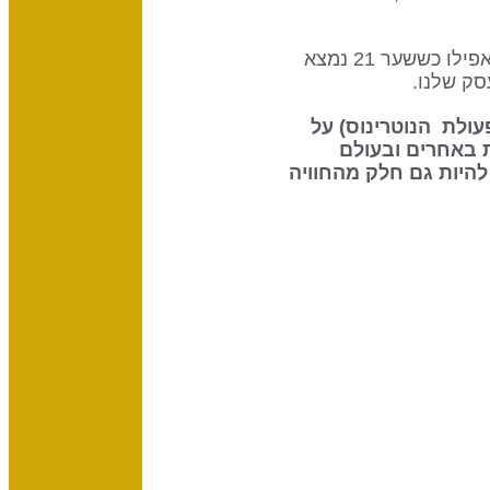
לכל שער יש את התפקיד ואת המטרה הייחודיים בתוך השבט, והוא פועל באופן מיטבי כשהוא במקומו. אפילו כששער 21 נמצא
 את ההשפעה שיש לשמש (70% מפעולת הנוטרינוס) על
 באחרים ובעולם
להיות גם חלק מהחוויה