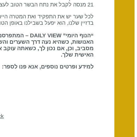
21 מנסה לקבל את נתח הבשר הטוב לעצמו – יש מתח.
בדזיין שלנו, הוא יפעל בשבילנו באופן הטוב ביותר אם נמצא עוד 
“הנוף היומי” DAILY VIEW – המתפרסם על ידי
האנושות, כשהיא נעה דרך השערים והש
מסביב, וכן, אם נכון לך, כשאתה עוקב 
האישית שלך.
למידע ופרטים נוספים, אנא פנו לספר: The Definitive Book of Human Design
ck