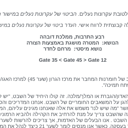
טובת עקרונות נעלים.
הביטוי של עקרונות נעלים במישור ה
ה קבוצתית לרווח אישי.
העדר ביטוי של עקרונות נעלים במיש
רבע התרבות, ממלכת דובהה
הנושא: המטרה מושגת באמצעות הצורה
נושא מיסטי: מרחם לחדר
Gate 45
> Gate
12 Gate 35 <
תח תמיכה".
ל האדון/הגברת או המלך/מלכה. זה קולו היחיד של השבט, "יש לי
 להגן על המשאבים החומריים של השבט. אנחנו המדריכים ו
אשר "מה שיש לנו" משמש את אלה שאנחנו מגינים עליהם, הממ
ה שהשבט צריך על מנת להרחיב את הקהילה ולהביא הרמוניה
דורשים לקבל את נתח הבשר הטוב ביותר בעסקה. כאש