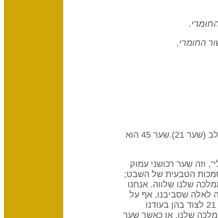
חומרי.
ור החומרי.
שער זה הוא חלק של ערוץ קו הכסף, עיצוב של חומרנות המחבר את מרכז הגרון (שער 45) למרכז האגו/לב (שער 21).שער 45 הוא
", וזה שער רכושני עמוק
הסמכות הטבעית של השבט;
לכה שלנו שלווה. אנחנו
 לאלה שסביבנו, אף על
פי ששער 21 הוא שמנהל בפועל את עסקי השבט . אנו הבעלים של האדמות, אך צריכים להרשות לשער 21 לצוד בהן בעודנו
ר אנו מנסים לומר לשער 21 כיצד לנהל את הממלכה שלנו, או כאשר שער