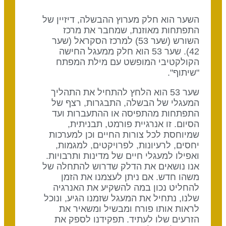
השער הוא חלק מערוץ ההבשלה, דיזיין של
התפתחות מאוזנת, שמחבר את מרכז
השורש (שער 53) למרכז הסקראל (שער
42). שער 53 הוא חלק ממעגל החישה
הקולקטיבי המופשט עם מילת המפתח
"שיתוף".
שער 53 הוא הלחץ להתחיל את התהליך
המעגלי של הבשלה, התבגרות, רצף של
התפתחות מהתפיסה או ההתעברות ועד
הסיום. זו אנרגיית פורמט, תבניתית,
שמיוחסת לכל צורות החיים וכן למערכות
יחסים, לרעיונות, לפרויקטים, למגמות,
ואפילו למעגלי חיים של מדינות ותרבויות.
אנו נושאים את הדלק שדרוש להתחלה של
משהו חדש. אם ניתן לעצמנו את הזמן
להחליט נכון במה להשקיע את האנרגיה
שלנו, נתחיל את המעגל שזמנו הגיע, ונוכל
לראות אותו פורח ומבשיל ומשאיר את
הזרעים שלו לעתיד. תפקידנו לספק את