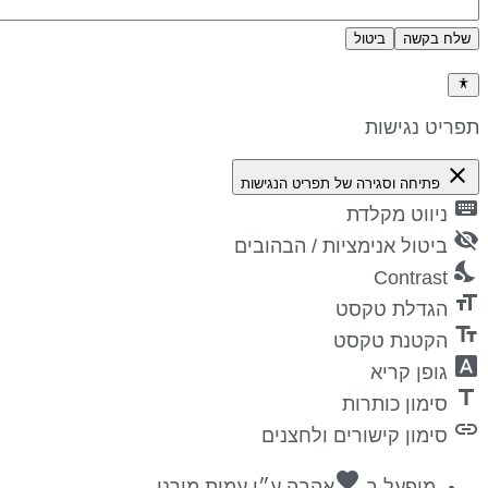
שלח בקשה
ביטול
דיניות פרטיות
פריט נגישות
close
פתיחה וסגירה של תפריט הנגישות
keyboa
ניווט מקלדת
visibility_
ביטול אנימציות / הבהובים
nights_st
Contrast
format_si
הגדלת טקסט
text_fiel
הקטנת טקסט
font_downl
גופן קריא
titl
סימון כותרות
lin
סימון קישורים ולחצנים
favorite
מופעל ב
אהבה
ע״י
עמית מורנו