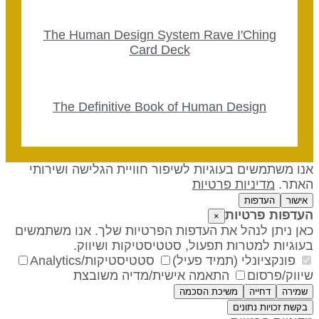
The Human Design System Rave I'Ching
Card Deck
The Definitive Book of Human Design
נו משתמשים בעוגיות לשיפור חוויית הגלישה ושירותי
אתר.
מדיניות פרטיות
אישור
העדפות
עדפות פרטיות
×
אן ניתן לנהל את העדפות הפרטיות שלך. אנו משתמשים
עוגיות למטרות תפעול, סטטיסטיקות ושיווק.
פונקציונלי (תמיד פעיל)
סטטיסטיקות/Analytics
יווק/פרסום
התאמה אישית/מדיה משובצת
שמירה
דחייה
משיכת הסכמה
בקשת זכויות נתונים