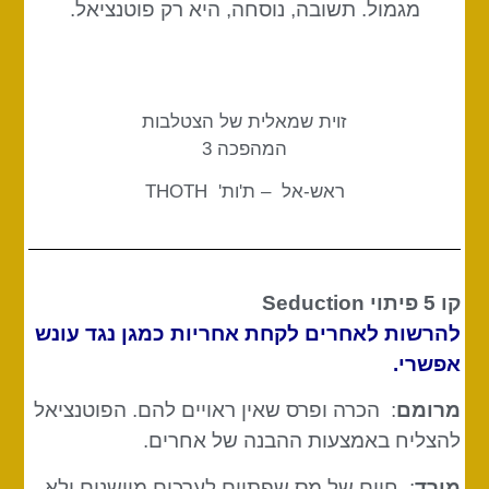
מגמול. תשובה, נוסחה, היא רק פוטנציאל.
זוית שמאלית של הצטלבות
המהפכה 3
ראש-אל – ת'ות' THOTH
קו 5 פיתוי
Seduction
להרשות לאחרים לקחת אחריות כמגן נגד עונש
אפשרי.
מרומם
: הכרה ופרס שאין ראויים להם. הפוטנציאל
להצליח באמצעות ההבנה של אחרים.
מורד
: חיים של מס שפתיים לערכים מיושנים ולא