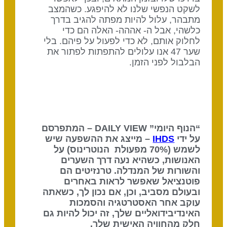
לשקט הנפשי שלנו לא להיפגע. כשהמצב
מתבהר, עלול להיות מפתה להגיב בדרך
כלשהי, אבל ה- אההה- האלה הם כדי
לחלוק אותם, לא כדי לפעול על פיהם. בלי
שער 47 אנו עלולים להתפתות לפתור את
הבלבול לפני הזמן.
“הנוף היומי” DAILY VIEW – המתפרסם
על ידי
IHDS
– מייצג את ההשפעה שיש
לשמש (70% מפעולת הנוטרינוס) על
האנושות, כשהיא נעה דרך השערים
והשורות של המנדלה. טרנזיטים הם
פוטנציאל שאפשר לראות באחרים
ובעולם מסביב, וכן, אם נכון לך, כשאתה
עוקב אחר האסטרטגיה והסמכות
האינדיבידואליים שלך, זה יכול להיות גם
חלק מהחוויה האישית שלך.