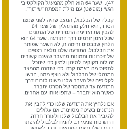
47). שער 64 הוא חלק מהמעגל הקולקטיבי
רגשי (מופשט) עם מילת המפתח "שיתוף".
קבלה של הבלבול, המצב שהיה לפני שנוצר
הסדר, היא חלק מהתהליך של שער 64
להבין את הזרימה התמידית של הנתונים
שכל הזמן זורמים דרך התודעה. שער 64 הוא
הלחץ שבבסיס זרימה זו, לא השער שפותר
את הבלבול. התודעה שלנו מלאה רצפים
של זיכרונות ותמונות מהעבר שאינם קשורים
זה לזה וזקוקים לסינון ולמיון כדי שנוכל
לתפוס מה באמת קרה. כדי שנהנה מהמצב
המנטלי של הבלבול ולא נוצף ממנו, הרשו
לקליפים של העבר שלנו פשוט לזרום דרך
התודעה עד שהמסר של הסרט יתברר.
כאשר הוא יתברר – שתפו אותו עם אחרים.
אם נלחיץ את התודעה שלנו כדי להבין את
הנתונים בשיטה מסוימת, אנו עלולים
להגביר את הבלבול שלנו ולעורר חרדה.
דרוש כוח פנימי רב להניח לבלבול להיפתר
בדרכו שלו ובזמן המתאים, ובכך לאפשר