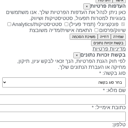
אישור
העדפות
עדפות פרטיות
×
אן ניתן לנהל את העדפות הפרטיות שלך. אנו משתמשים
עוגיות למטרות תפעול, סטטיסטיקות ושיווק.
פונקציונלי (תמיד פעיל)
סטטיסטיקות/Analytics
יווק/פרסום
התאמה אישית/מדיה משובצת
שמירה
דחייה
משיכת הסכמה
בקשת זכויות נתונים
דיניות פרטיות
קשת זכויות נתונים
×
פי חוק הגנת הפרטיות, הנך זכאי לבקש עיון, תיקון,
חיקה או העברת הנתונים שלך.
וג בקשה: *
ם מלא: *
תובת אימייל: *
לפון: