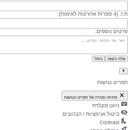
 (4 ספרות אחרונות לאימות):
רטים נוספים:
שלח בקשה
ביטול
דיניות פרטיות
פריט נגישות
close
פתיחה וסגירה של תפריט הנגישות
keyboa
ניווט מקלדת
visibility_
ביטול אנימציות / הבהובים
nights_st
Contrast
format_si