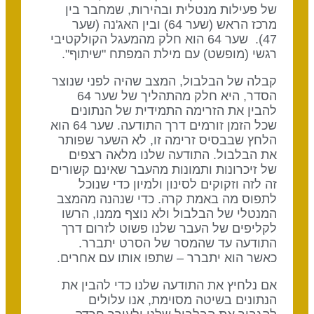
של פעילות מנטלית ובהירות, שמחבר בין
מרכז הראש (שער 64) ובין האג'נה (שער
47). שער 64 הוא חלק מהמעגל הקולקטיבי
רגשי (מופשט) עם מילת המפתח "שיתוף".
קבלה של הבלבול, המצב שהיה לפני שנוצר
הסדר, היא חלק מהתהליך של שער 64
להבין את הזרימה התמידית של הנתונים
שכל הזמן זורמים דרך התודעה. שער 64 הוא
הלחץ שבבסיס זרימה זו, לא השער שפותר
את הבלבול. התודעה שלנו מלאה רצפים
של זיכרונות ותמונות מהעבר שאינם קשורים
זה לזה וזקוקים לסינון ולמיון כדי שנוכל
לתפוס מה באמת קרה. כדי שנהנה מהמצב
המנטלי של הבלבול ולא נוצף ממנו, הרשו
לקליפים של העבר שלנו פשוט לזרום דרך
התודעה עד שהמסר של הסרט יתברר.
כאשר הוא יתברר – שתפו אותו עם אחרים.
אם נלחיץ את התודעה שלנו כדי להבין את
הנתונים בשיטה מסוימת, אנו עלולים