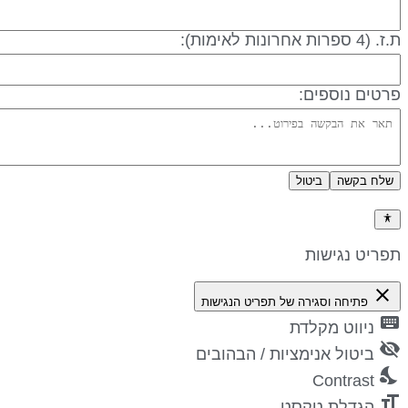
 (4 ספרות אחרונות לאימות):
רטים נוספים:
שלח בקשה
ביטול
דיניות פרטיות
פריט נגישות
close
פתיחה וסגירה של תפריט הנגישות
keyboa
ניווט מקלדת
visibility_
ביטול אנימציות / הבהובים
nights_st
Contrast
format_si
הגדלת טקסט