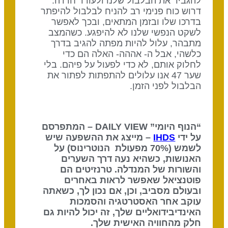
להגביר את הבלבול שלנו ולעורר חרדה.
דרוש כוח פנימי רב להניח לבלבול להיפתר
בדרכו שלו ובזמן המתאים, ובכך לאפשר
לשקט הנפשי שלנו לא להיפגע. כשהמצב
מתבהר, עלול להיות מפתה להגיב בדרך
כלשהי, אבל ה- אההה- האלה הם כדי
לחלוק אותם, לא כדי לפעול על פיהם. בלי
שער 47 אנו עלולים להתפתות לפתור את
הבלבול לפני הזמן.
“הנוף היומי” DAILY VIEW – המתפרסם
על ידי
IHDS
– מייצג את ההשפעה שיש
לשמש (70% מפעולת הנוטרינוס) על
האנושות, כשהיא נעה דרך השערים
והשורות של המנדלה. טרנזיטים הם
פוטנציאל שאפשר לראות באחרים
ובעולם מסביב, וכן, אם נכון לך, כשאתה
עוקב אחר האסטרטגיה והסמכות
האינדיבידואליים שלך, זה יכול להיות גם
חלק מהחוויה האישית שלך.