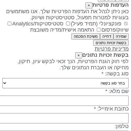
עדפות פרטיות
×
אן ניתן לנהל את העדפות הפרטיות שלך. אנו משתמשים
עוגיות למטרות תפעול, סטטיסטיקות ושיווק.
פונקציונלי (תמיד פעיל)
סטטיסטיקות/Analytics
יווק/פרסום
התאמה אישית/מדיה משובצת
שמירה
דחייה
משיכת הסכמה
בקשת זכויות נתונים
דיניות פרטיות
קשת זכויות נתונים
×
פי חוק הגנת הפרטיות, הנך זכאי לבקש עיון, תיקון,
חיקה או העברת הנתונים שלך.
וג בקשה: *
ם מלא: *
תובת אימייל: *
לפון: