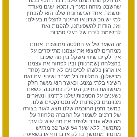
גם חלק מתרומתנו שלנו. רבות תלוי במה
שהשבט מזהה ומעריך, ומכאן שגם מעודד
ומשמר. אחד הכישרונות שלנו הוא להבחין
למי יש הכישרון או החינוך להצליח בעולם;
ואז, הודות להשפעתנו, להפנות זאת
לתשומת ליבם של בעלי סמכות.
זה השער של אי-החלטה ממושכת. אנחנו
ממהרים למצוא את עצמנו מתייסרים על
איך לקיים שיווי משקל בין מה שעובד
בהצלחה (שמרנות) ובין לפתוח את עצמנו
או ארגון כלשהו לסיכונים לא ידועים (פחד
מכישלון), המלווים כל מעבר ושינוי. עם זאת
השינוי בלתי נמנע, וכאשר הוא נעשה חלק
ממשוואת החיים, הגדילה במיטבה. כשאנו
נשענים על הסמכות שלנו לתזמון ונשארים
מכווננים בקפדנות לאינסטינקטים שלנו,
במשך הזמן החוכמה שלנו תצא לאור בצורה
של דרכים לשמור על החברה מלחזור על
מה שלא עובד ולשמר את מה שיש לו ערך
מתמשך. ללא שער 54 שער 32 מרגיש
מחסור מתמשך בדלק או בדחף או בשאיפה