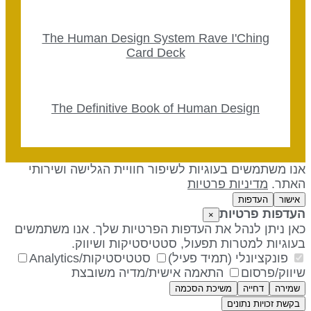
The Human Design System Rave I'Ching
Card Deck
The Definitive Book of Human Design
נו משתמשים בעוגיות לשיפור חוויית הגלישה ושירותי
אתר.
מדיניות פרטיות
אישור
העדפות
עדפות פרטיות
×
אן ניתן לנהל את העדפות הפרטיות שלך. אנו משתמשים
עוגיות למטרות תפעול, סטטיסטיקות ושיווק.
פונקציונלי (תמיד פעיל)
סטטיסטיקות/Analytics
יווק/פרסום
התאמה אישית/מדיה משובצת
שמירה
דחייה
משיכת הסכמה
בקשת זכויות נתונים