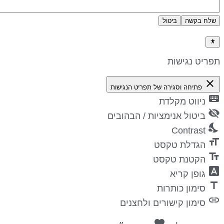
שלח בקשה
ביטול
דיניות פרטיות
פריט נגישות
close
פתיחה וסגירה של תפריט הנגישות
keyboa
ניווט מקלדת
visibility_
ביטול אנימציות / הבהובים
nights_st
Contrast
format_si
הגדלת טקסט
text_fiel
הקטנת טקסט
font_downl
גופן קריא
titl
סימון כותרות
lin
סימון קישורים ולחצנים
favorite