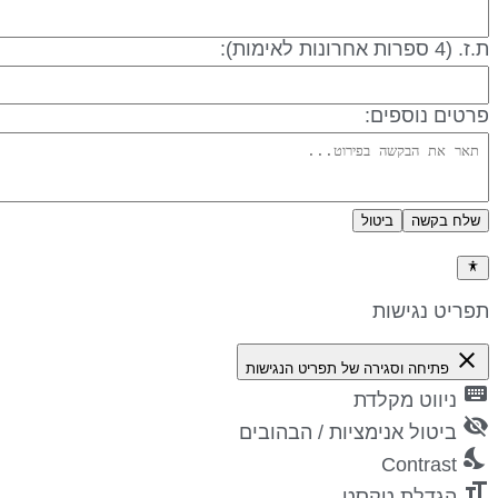
 (4 ספרות אחרונות לאימות):
רטים נוספים:
שלח בקשה
ביטול
דיניות פרטיות
פריט נגישות
close
פתיחה וסגירה של תפריט הנגישות
keyboa
ניווט מקלדת
visibility_
ביטול אנימציות / הבהובים
nights_st
Contrast
format_si
הגדלת טקסט