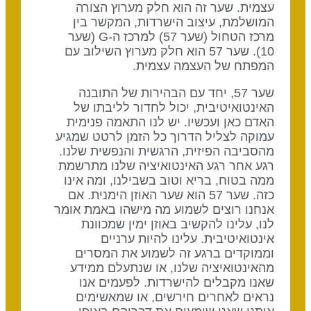
עצמית. שער זה הוא חלק מערוץ הצורה
המושלמת, עיצוב הישרדות, המקשר בין
מרכז הטחול (שער 57) למרכז ה-G (שער
10). שער 57 הוא חלק מערוץ השילוב עם
המפתח של העצמה עצמית.
שער 57, יחד עם הבהירות של התובנה
האינטואיטיבית, יכול לחדור לליבתו של
האדם כאן ועכשיו. יש לנו התאמה פנימית
עמוקה לצליל הדרוך כל הזמן לרטט שמגיע
מהסביבה הפיזית, הרגשית והנפשית שלנו.
רגע אחר רגע האינטואיציה שלנו מתרשמת
ממה בטוח, בריא וטוב בשבילנו, ומה אינו
כזה. שער 57 הוא שער האוזן הימנית. אם
אנחנו רוצים לשמוע מה מישהו באמת אומר
לנו, עלינו להקשיב באוזן ימין שמכוונת
אינטואיטיבית. עלינו להיות ערניים
וממוקדים ברגע זה לשמוע את המסרים
מהאינטואיציה שלנו, או שנתעלם ממידע
שאנו מקבלים להישרדות. לפעמים אנו
נראים לאחרים חירשים, או שמאשימים