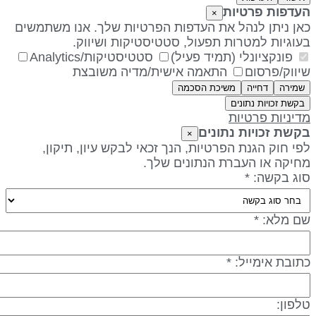
עדפות פרטיות
×
אן ניתן לנהל את העדפות הפרטיות שלך. אנו משתמשים
עוגיות למטרות תפעול, סטטיסטיקות ושיווק.
פונקציונלי (תמיד פעיל)
סטטיסטיקות/Analytics
יווק/פרסום
התאמה אישית/מדיה משובצת
שמירה
דחייה
משיכת הסכמה
בקשת זכויות נתונים
דיניות פרטיות
קשת זכויות נתונים
×
פי חוק הגנת הפרטיות, הנך זכאי לבקש עיון, תיקון,
חיקה או העברת הנתונים שלך.
וג בקשה: *
ם מלא: *
תובת אימייל: *
לפון: