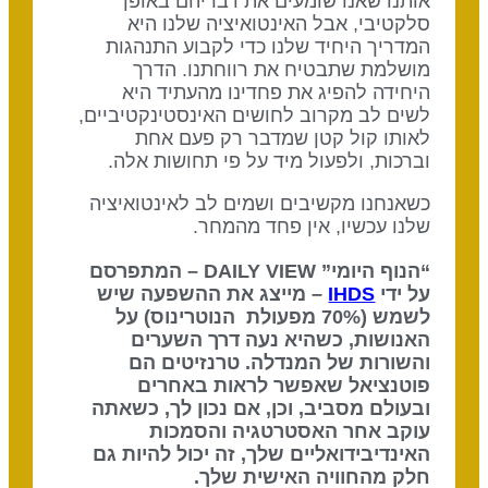
אותנו שאנו שומעים את דבריהם באופן
סלקטיבי, אבל האינטואיציה שלנו היא
המדריך היחיד שלנו כדי לקבוע התנהגות
מושלמת שתבטיח את רווחתנו. הדרך
היחידה להפיג את פחדינו מהעתיד היא
לשים לב מקרוב לחושים האינסטינקטיביים,
לאותו קול קטן שמדבר רק פעם אחת
וברכות, ולפעול מיד על פי תחושות אלה.
כשאנחנו מקשיבים ושמים לב לאינטואיציה
שלנו עכשיו, אין פחד מהמחר.
“הנוף היומי” DAILY VIEW – המתפרסם
על ידי
IHDS
– מייצג את ההשפעה שיש
לשמש (70% מפעולת הנוטרינוס) על
האנושות, כשהיא נעה דרך השערים
והשורות של המנדלה. טרנזיטים הם
פוטנציאל שאפשר לראות באחרים
ובעולם מסביב, וכן, אם נכון לך, כשאתה
עוקב אחר האסטרטגיה והסמכות
האינדיבידואליים שלך, זה יכול להיות גם
חלק מהחוויה האישית שלך.