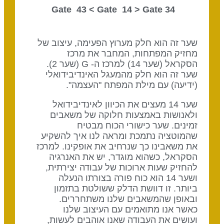
Gate 14
> Gate
34 Gate 43 <
שער זה הוא חלק מערוץ הפעימה, עיצוב של
מחזיק המפתחות, המחבר את מרכז
הסקראל (שער 14) למרכז ה- G (שער 2).
שער זה הוא חלק מהמעגל האינדיבידואלי
(ידיעה) עם מילת המפתח "העצמה".
שער 14 מעצים את הכיוון לאינדיבידואל
ולאנושות באמצעות חלוקה של משאבים
זמינים. שער כישורי הכוח מבטיח
שהמוטציה נתמכת ומראה לנו איך להשקיע
את משאבינו כך שנרחיב את אופקינו. למרכז
הסקראל, כשהוא מוגדר, יש את האנרגיה
להחזיק שעות ארוכות של עבודה יצירתית,
ושער 14 הוא כוח פורה בצורתו הנעלה
ביותר. זו דוושת הדלק ששולטת בתזמון
ובאופן שהמשאבים שלנו משתחררים.
כאשר אנו מתואמים עם העיצוב שלנו
ועושים את העבודה שאנו אוהבים לעשות,