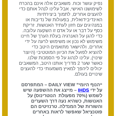
נפיק עושר וכוח. משאבים אלה אינם בהכרח
לשימושנו האישי, אבל עלינו לנהל אותם כדי
להעצים אחרים, לתמוך ביצירתיות
האינדיבידואלית, בפעולות של נדיבות או
במנהיגים עם חזון לעתיד האנושות. זריקת
כסף על דבר או על אדם זו השקעה עלובה.
כדי להגן על האנרגיה בעלת הערך של חיינו
משימוש לא נכון או משימוש לרעה על ידי
אחרים, ולהישאר מתואמים היטב כדי
להוציא לפועל את הכיוון המוטטיבי (היוצר
שינוי), עלינו לנהוג על פי הסמכות שלנו.
כאשר שער 2 מדריך אותנו היטב, המשאבים
יכולים ליהפך למאיץ משמעותי כדי להעצים
שינויים בעולם.
“הנוף היומי” DAILY VIEW – המתפרסם
על ידי
IHDS
– מייצג את ההשפעה שיש
לשמש (70% מפעולת הנוטרינוס) על
האנושות, כשהיא נעה דרך השערים
והשורות של המנדלה. טרנזיטים הם
פוטנציאל שאפשר לראות באחרים