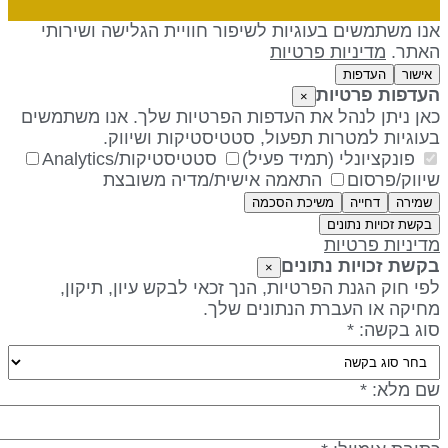
נו משתמשים בעוגיות לשיפור חוויית הגלישה ושירותי
אתר.
מדיניות פרטיות
אישור
העדפות
עדפות פרטיות
×
אן ניתן לנהל את העדפות הפרטיות שלך. אנו משתמשים
עוגיות למטרות תפעול, סטטיסטיקות ושיווק.
פונקציונלי (תמיד פעיל)
סטטיסטיקות/Analytics
יווק/פרסום
התאמה אישית/מדיה משובצת
שמירה
דחייה
משיכת הסכמה
בקשת זכויות נתונים
דיניות פרטיות
קשת זכויות נתונים
×
פי חוק הגנת הפרטיות, הנך זכאי לבקש עיון, תיקון,
חיקה או העברת הנתונים שלך.
וג בקשה: *
ם מלא: *