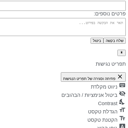
רטים נוספים:
שלח בקשה
ביטול
דיניות פרטיות
פריט נגישות
close
פתיחה וסגירה של תפריט הנגישות
keyboa
ניווט מקלדת
visibility_
ביטול אנימציות / הבהובים
nights_st
Contrast
format_si
הגדלת טקסט
text_fiel
הקטנת טקסט
font_downl