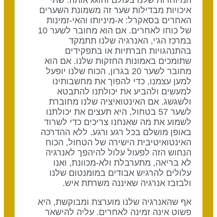
המיוחדות שלנו בעולם וחוגג אותה. שתי
איכויות מבדילות שער זה משמונת השערים
האחרים בסאקרל: א-מיניותו והאי-זמינות
של כוחו לאחרים. אם הוא מחובר לשער 10
במרכז הג'י, האנרגיה שלנו תתמקד
בהתנהגויות חברתיות או בתפקידים
שתומכים באמונות החזקות שלנו. אם הוא
מחובר לשער 20 בגרון, הכוח שלנו יופעל
למען עצמנו, כדי להפוך את מחשבותינו
למעשים ולהביע את יכולתנו להתבטא
ולשגשג. אם האינטואיציה שלנו מחוברת
לשער 57 בטחול, היא תעצים את יכולתנו
לשמוע את מה שאנחנו צריכים כדי לשרוד
באופן מושלם בכל רגע ורגע. ללא ההדרכה
האינטואיטיבית הישירה של הטחול, הכוח
הנחוש הזה לפעול עלול להיהפך לאנרגיה
לא בריאה, מתערבלת ולא-מכוונת, ואנו
עלולים להרגיש אבודים במומנטום שלנו
ולבזבז אנרגיה שאיננה משרתת איש.
אף שהאנרגיה שלנו מוערצת ומבוקשת, היא
פשוט אינה זמינה לאחרים. עליה להישאר