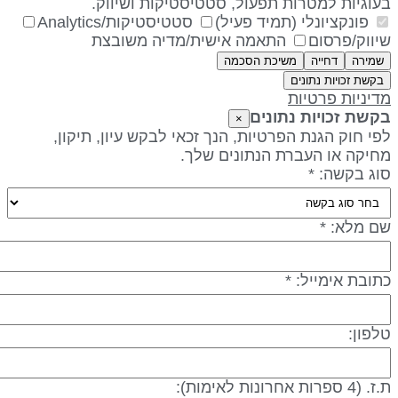
עוגיות למטרות תפעול, סטטיסטיקות ושיווק.
פונקציונלי (תמיד פעיל)
סטטיסטיקות/Analytics
יווק/פרסום
התאמה אישית/מדיה משובצת
שמירה
דחייה
משיכת הסכמה
בקשת זכויות נתונים
דיניות פרטיות
קשת זכויות נתונים
×
פי חוק הגנת הפרטיות, הנך זכאי לבקש עיון, תיקון,
חיקה או העברת הנתונים שלך.
וג בקשה: *
ם מלא: *
תובת אימייל: *
לפון:
 (4 ספרות אחרונות לאימות):