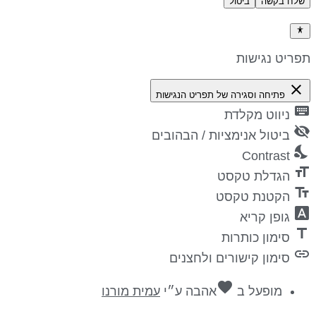
שלח בקשה
ביטול
דיניות פרטיות
פריט נגישות
close
פתיחה וסגירה של תפריט הנגישות
keyboa
ניווט מקלדת
visibility_
ביטול אנימציות / הבהובים
nights_st
Contrast
format_si
הגדלת טקסט
text_fiel
הקטנת טקסט
font_downl
גופן קריא
titl
סימון כותרות
lin
סימון קישורים ולחצנים
favorite
מופעל ב
אהבה
ע״י
עמית מורנו