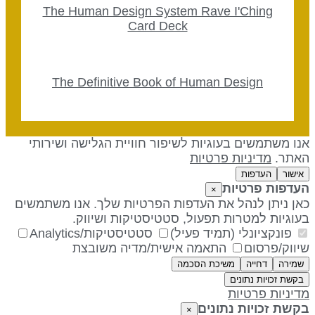
The Human Design System Rave I'Ching
Card Deck
The Definitive Book of Human Design
נו משתמשים בעוגיות לשיפור חוויית הגלישה ושירותי
אתר.
מדיניות פרטיות
אישור
העדפות
עדפות פרטיות
×
אן ניתן לנהל את העדפות הפרטיות שלך. אנו משתמשים
עוגיות למטרות תפעול, סטטיסטיקות ושיווק.
פונקציונלי (תמיד פעיל)
סטטיסטיקות/Analytics
יווק/פרסום
התאמה אישית/מדיה משובצת
שמירה
דחייה
משיכת הסכמה
בקשת זכויות נתונים
דיניות פרטיות
קשת זכויות נתונים
×