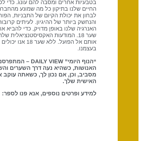
בטבעיות אחרים ומסבה להם עונג. כדי ל
לבחון את יכולת הקיום של התבניות, הפור
והנחשק ביותר של ההיגיון. לעיתים קרובו
האנרגיה שלנו באופן מדויק, כדי להביא או
שער 18. המודעות האקסיסטנציאלית 
אותם אל הפועל.
בעצמנו.
“הנוף היומי” DAILY VIEW – המתפרסם על ידי
האנושות, כשהיא נעה דרך השערים והש
מסביב, וכן, אם נכון לך, כשאתה עוקב 
האישית שלך.
למידע ופרטים נוספים, אנא פנו לספר: The Definitive Book of Human Design