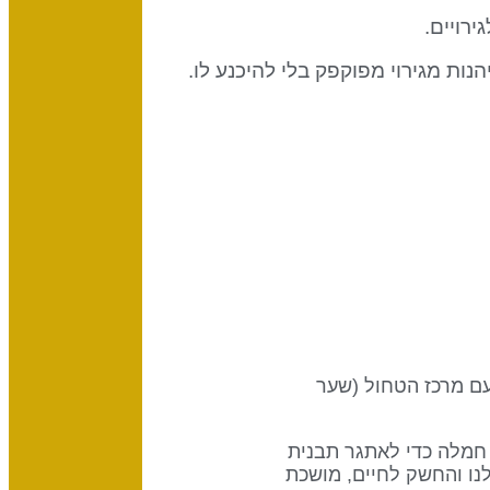
רויים.
ות מגירוי מפוקפק בלי להיכנע לו.
א חלק מערוץ השיפוטיות, עיצוב של חוסר שביעות רצון, המחבר את מרכז השורש (שער 58) עם מרכז הטחול (שער
ת חמלה כדי לאתגר תבנית
נו והחשק לחיים, מושכת