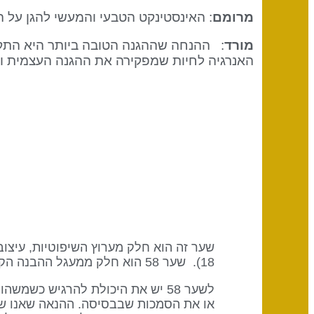
מרומם
: האינסטינקט הטבעי והמעשי להגן על ה
מורד
: ההנחה שההגנה הטובה ביותר היא התקפה 
האנרגיה לחיות שמפקירה את ההגנה העצמית ות
18). שער 58 הוא חלק ממעגל ההבנה הקולקטיבי (היגיון) עם מילת המפתח "שיתוף".
לשער 58 יש את היכולת להרגיש כש
או את הסמכות שבבסיסה. ההנאה שאנו שו