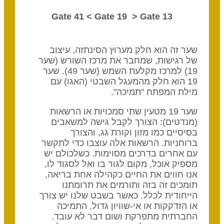
Gate 19
> Gate
13 Gate 41 <
שער זה הוא חלק מערוץ הסינתזה, עיצוב
של רגישות, שמחבר את מרכז השורש (שער
19) למרכז מקלעת השמש (שער 49). שער
19 הוא חלק מהמעגל השבטי (האגו) עם
מילת המפתח "תמיכה".
שער 19 מטעין שתי סמכויות או הרשאות
(מנדטים): הצורך לקבל גישה למשאבים
בסיסיים כמו מזון וקורת גג, והצורך
ברוחניות. הרשאות אלה עוצבו כדי לתקשר
עם אחרים בדרכים מסוימות. כשלכולם יש
מספיק אוכל, מקום לגור בו ואל לסגוד לו,
אנו חווים את החיים כקהילה אחת בריאה,
תומכים זה בזה ותורמים את תרומתנו
הייחודית לכלל. כאשר בשבט שלנו יש צורך
או הזדקקות או אי-שוויון גדול, התמיכה
החברתית מתפרקת ושום דבר לא עובד.