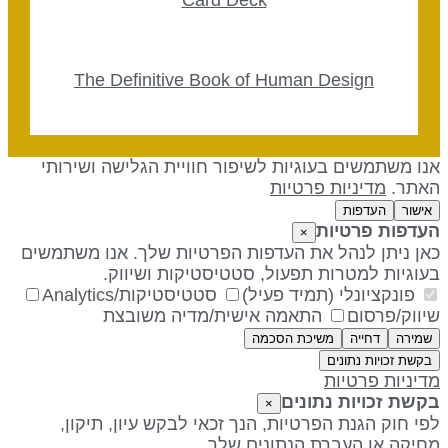
The Definitive Book of Human Design
נו משתמשים בעוגיות לשיפור חוויית הגלישה ושירותי
אתר.
מדיניות פרטיות
אישור
העדפות
עדפות פרטיות
×
אן ניתן לנהל את העדפות הפרטיות שלך. אנו משתמשים
עוגיות למטרות תפעול, סטטיסטיקות ושיווק.
פונקציונלי (תמיד פעיל)
סטטיסטיקות/Analytics
יווק/פרסום
התאמה אישית/מדיה משובצת
שמירה
דחייה
משיכת הסכמה
בקשת זכויות נתונים
דיניות פרטיות
קשת זכויות נתונים
×
פי חוק הגנת הפרטיות, הנך זכאי לבקש עיון, תיקון,
חיקה או העברת הנתונים שלך.