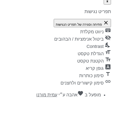
פריט נגישות
close
פתיחה וסגירה של תפריט הנגישות
keyboa
ניווט מקלדת
visibility_
ביטול אנימציות / הבהובים
nights_st
Contrast
format_si
הגדלת טקסט
text_fiel
הקטנת טקסט
font_downl
גופן קריא
titl
סימון כותרות
lin
סימון קישורים ולחצנים
favorite
מופעל ב
אהבה
ע״י
עמית מורנו