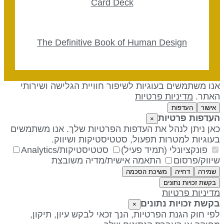
Card Deck
The Definitive Book of Human Design
נו משתמשים בעוגיות לשיפור חוויית הגלישה ושירותי
אתר.
מדיניות פרטיות
אישור
העדפות
עדפות פרטיות
×
אן ניתן לנהל את העדפות הפרטיות שלך. אנו משתמשים
עוגיות למטרות תפעול, סטטיסטיקות ושיווק.
פונקציונלי (תמיד פעיל)
סטטיסטיקות/Analytics
יווק/פרסום
התאמה אישית/מדיה משובצת
שמירה
דחייה
משיכת הסכמה
בקשת זכויות נתונים
דיניות פרטיות
קשת זכויות נתונים
×
פי חוק הגנת הפרטיות, הנך זכאי לבקש עיון, תיקון,