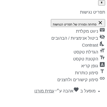
פריט נגישות
close
פתיחה וסגירה של תפריט הנגישות
keyboa
ניווט מקלדת
visibility_
ביטול אנימציות / הבהובים
nights_st
Contrast
format_si
הגדלת טקסט
text_fiel
הקטנת טקסט
font_downl
גופן קריא
titl
סימון כותרות
lin
סימון קישורים ולחצנים
favorite
מופעל ב
אהבה
ע״י
עמית מורנו