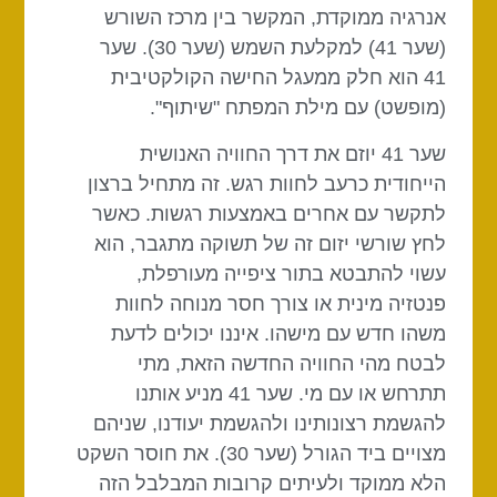
אנרגיה ממוקדת, המקשר בין מרכז השורש
(שער 41) למקלעת השמש (שער 30). שער
41 הוא חלק ממעגל החישה הקולקטיבית
(מופשט) עם מילת המפתח "שיתוף".
שער 41 יוזם את דרך החוויה האנושית
הייחודית כרעב לחוות רגש. זה מתחיל ברצון
לתקשר עם אחרים באמצעות רגשות. כאשר
לחץ שורשי יזום זה של תשוקה מתגבר, הוא
עשוי להתבטא בתור ציפייה מעורפלת,
פנטזיה מינית או צורך חסר מנוחה לחוות
משהו חדש עם מישהו. איננו יכולים לדעת
לבטח מהי החוויה החדשה הזאת, מתי
תתרחש או עם מי. שער 41 מניע אותנו
להגשמת רצונותינו ולהגשמת יעודנו, שניהם
מצויים ביד הגורל (שער 30). את חוסר השקט
הלא ממוקד ולעיתים קרובות המבלבל הזה