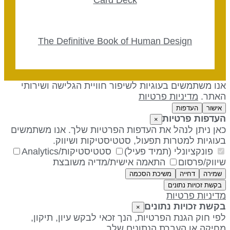
The Definitive Book of Human Design
נו משתמשים בעוגיות לשיפור חוויית הגלישה ושירותי
אתר.
מדיניות פרטיות
אישור
העדפות
עדפות פרטיות
×
אן ניתן לנהל את העדפות הפרטיות שלך. אנו משתמשים
עוגיות למטרות תפעול, סטטיסטיקות ושיווק.
פונקציונלי (תמיד פעיל)
סטטיסטיקות/Analytics
יווק/פרסום
התאמה אישית/מדיה משובצת
שמירה
דחייה
משיכת הסכמה
בקשת זכויות נתונים
דיניות פרטיות
קשת זכויות נתונים
×
פי חוק הגנת הפרטיות, הנך זכאי לבקש עיון, תיקון,
חיקה או העברת הנתונים שלך.