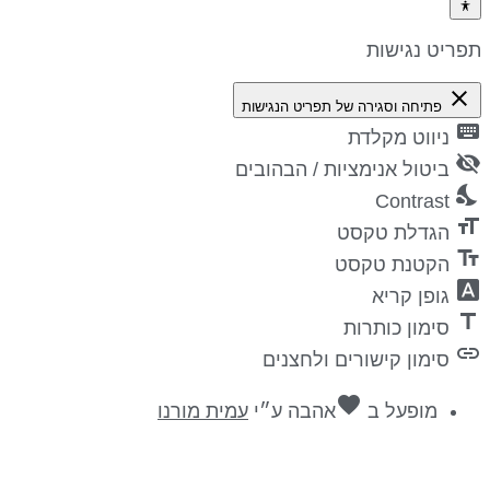
פריט נגישות
close
פתיחה וסגירה של תפריט הנגישות
keyboa
ניווט מקלדת
visibility_
ביטול אנימציות / הבהובים
nights_st
Contrast
format_si
הגדלת טקסט
text_fiel
הקטנת טקסט
font_downl
גופן קריא
titl
סימון כותרות
lin
סימון קישורים ולחצנים
favorite
מופעל ב
אהבה
ע״י
עמית מורנו