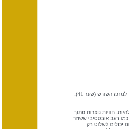
שער זה הוא חלק מערוץ ההכרה, עיצוב של אנרגיה ממוקדת, המקשר בין מרכז מקלעת השמש (שער 30) למרכז השורש (שער 41).
ות. חוויות נוצרות מתוך
כמו רעב אובססיבי ששוזר
ו יכולים לשלוט רק