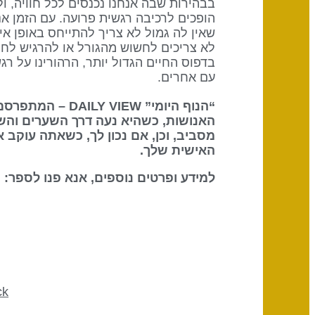
בבהירות שבה אנחנו נכנסים לכל חוויה, ו
הופכים לרכיבה רגשית פרועה. עם הזמן אנ
שאין לה גמול לא צריך להתייחס באופן איש
בדפוס החיים הגדול יותר, הרהורינו על ר
עם אחרים.
“הנוף היומי” DAILY VIEW – המתפרסם על ידי
האנושות, כשהיא נעה דרך השערים והש
מסביב, וכן, אם נכון לך, כשאתה עוקב 
האישית שלך.
למידע ופרטים נוספים, אנא פנו לספר: The Definitive Book of Human Design
ck