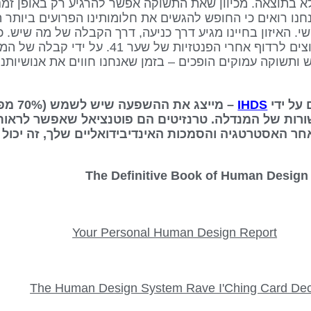
לא בתוצאה. מכיוון שאת התשוקה אפשר להרגיע רק באופן זמני
חנו רואים כי החופש להגשים את חלומותינו הפרועים ביותר 
י. האיזון בחיינו מגיע דרך כניעה, דרך הקבלה של מה שיש. כ
לא צריכים לחשוש מהגורל או להרגיש לחוצים לרדוף אחרי הפנט
גש ותשוקה עמוקים הופכים – בזמן שאנחנו חווים את אנושיו
IHDS
– מייצג
ורות של המנדלה. טרנזיטים הם פוטנציאל שאפשר לראות
אחר האסטרטגיה והסמכות האינדיבידואליים שלך, זה יכול 
Your Personal Human Design Report
The Human Design System Rave I'Ching Card De