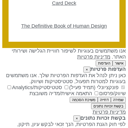
Card Deck
The Definitive Book of Human Design
נו משתמשים בעוגיות לשיפור חוויית הגלישה ושירותי
אתר.
מדיניות פרטיות
אישור
העדפות
עדפות פרטיות
×
אן ניתן לנהל את העדפות הפרטיות שלך. אנו משתמשים
עוגיות למטרות תפעול, סטטיסטיקות ושיווק.
פונקציונלי (תמיד פעיל)
סטטיסטיקות/Analytics
יווק/פרסום
התאמה אישית/מדיה משובצת
שמירה
דחייה
משיכת הסכמה
בקשת זכויות נתונים
דיניות פרטיות
קשת זכויות נתונים
×
פי חוק הגנת הפרטיות, הנך זכאי לבקש עיון, תיקון,