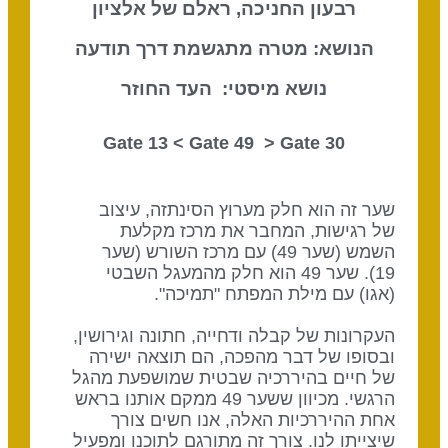
רבעון החניכה, ראלם של אלציון
הנושא: מטרה מתגשמת דרך תודעה
נושא מיסטי: העד החוזר
Gate 49
> Gate
30 Gate 13 <
שער זה הוא חלק מערוץ הסינתזה, עיצוב
של רגישות, המחבר את מרכז מקלעת
השמש (שער 49) עם מרכז השורש (שער
19). שער 49 הוא חלק מהמעגל השבטי
(אגו) עם מילת המפתח "תמיכה".
העקרונות של קבלה ודחייה, חתונה וגירושין,
ובסופו של דבר מהפכה, הם תוצאה ישירה
של חיים בהיררכיה שבטית שמושפעת מהגל
הרגשי. מכיוון ששער 49 ממקם אותנו בראש
אחת ההיררכיות האלה, אנו חשים צורך
שיצייתו לנו. צורך זה מתורגם לתוכנו ומפעיל