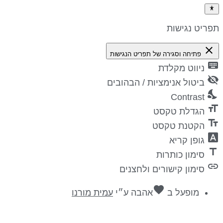
פריט נגישות
close
פתיחה וסגירה של תפריט הנגישות
keyboa
ניווט מקלדת
visibility_
ביטול אנימציות / הבהובים
nights_st
Contrast
format_si
הגדלת טקסט
text_fiel
הקטנת טקסט
font_downl
גופן קריא
titl
סימון כותרות
lin
סימון קישורים ולחצנים
favorite
מופעל ב
אהבה
ע״י
עמית מורנו