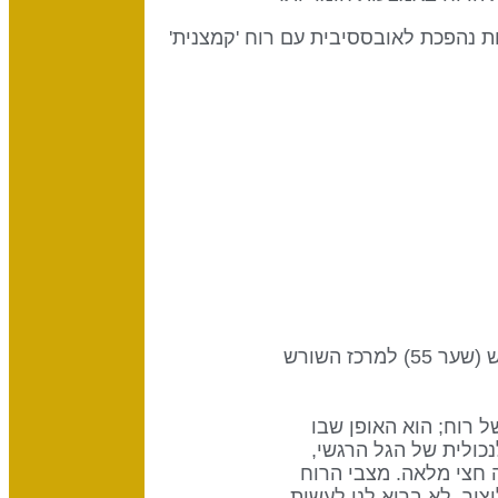
ות נהפכת לאובססיבית עם רוח 'קמצנית'
שער זה הוא חלק מהערוץ של הביטוי המוגזם של רגשות, עיצוב של מצב רוח, המקשר בין מקלעת השמש (שער 55) למרכז השורש
ל רוח; הוא האופן שבו
נו חווים ברגע זה. שער 55 רגיש לכימיה המלנכולית של הגל הרגשי,
 חצי מלאה. מצבי הרוח
יצור, לא בריא לנו לעשות