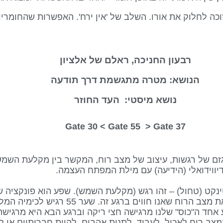
זוכה לחלוק את אורו. השלב של 'אין ירח'. האפשרות שהחומרי
רבעון החניכה, ראלם של אלציון
הנושא: מטרה מתגשמת דרך תודעה
נושא מיסטי: העד החוזר
Gate 55
> Gate
37 Gate 30 <
טינקט (טחול) – זהו רגש (מקלעת השמש). שפע הוא פונקציה ש
אנחנו תופסים את מה שאנחנו מרגישים ואת מצב הרוח שא
 אחד ה"כוס" שלנו מרגישה חצי ריקה וברגע הבא היא מרגישה
במצב רוח לאכול, לעבוד, לתנות אהבים, להיות חברותיים או ל