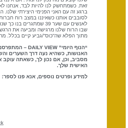
זאת. כשמתחשק לנו להיות לבד, אנחנו לא
ברגע זה עם האני הפנימי היצירתי שלנו. 
לסובבים אותנו כשאיננו במצב רוח חברות
לאנשים עם שער 39 שמתגרי
שבו הרוח שלנו מרגישה ומביעה את הרגשות
מתוך הפלא שה"כוס"/גביע קיים בכלל. מה 
“הנוף היומי” DAILY VIEW – המתפרסם על ידי
האנושות, כשהיא נעה דרך השערים והש
מסביב, וכן, אם נכון לך, כשאתה עוקב 
האישית שלך.
למידע ופרטים נוספים, אנא פנו לספר: The Definitive Book of Human Design
ck