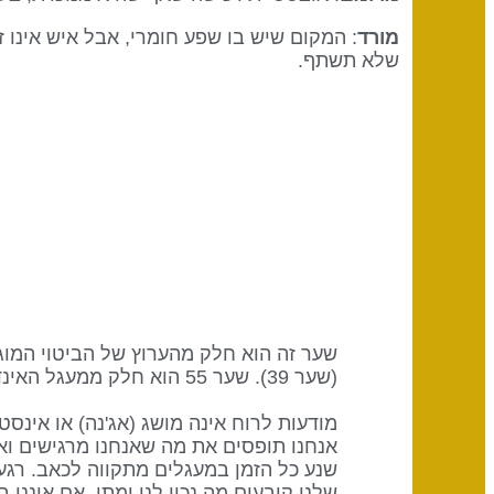
מורד
: המקום שיש בו שפע חומרי, אבל איש אינו 
שלא תשתף.
(שער 39). שער 55 הוא חלק ממעגל האינדיווידואלי (הידיעה) עם מילת המפתח העצמה.
מודעות לרוח אינה מושג (אג'נה) או אינס
שנע כל הזמן במעגלים מתקווה לכאב. רגע
שלנו קובעים מה נכון לנו ומתי. אם איננו 