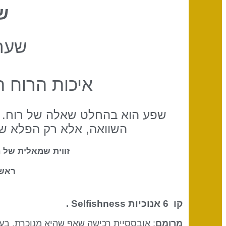
ש
שער
איכות הרוח ה
שפע הוא בהחלט שאלה של רוח. בכ
השוואה, אלא רק הפלא שה
זווית שמאלית של 
ראש-
קו 6
אנוכיות Selfishness
.
מרומם
: אובססיית רכישה שאף שהיא מנוכרת, בע