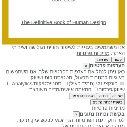
The Definitive Book of Human Design
נו משתמשים בעוגיות לשיפור חוויית הגלישה ושירותי
אתר.
מדיניות פרטיות
אישור
העדפות
עדפות פרטיות
×
אן ניתן לנהל את העדפות הפרטיות שלך. אנו משתמשים
עוגיות למטרות תפעול, סטטיסטיקות ושיווק.
פונקציונלי (תמיד פעיל)
סטטיסטיקות/Analytics
יווק/פרסום
התאמה אישית/מדיה משובצת
שמירה
דחייה
משיכת הסכמה
בקשת זכויות נתונים
דיניות פרטיות
קשת זכויות נתונים
×
פי חוק הגנת הפרטיות, הנך זכאי לבקש עיון, תיקון,
חיקה או העברת הנתונים שלך.