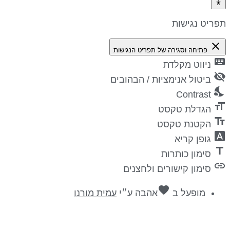
פריט נגישות
close
פתיחה וסגירה של תפריט הנגישות
keyboa
ניווט מקלדת
visibility_
ביטול אנימציות / הבהובים
nights_st
Contrast
format_si
הגדלת טקסט
text_fiel
הקטנת טקסט
font_downl
גופן קריא
titl
סימון כותרות
lin
סימון קישורים ולחצנים
favorite
מופעל ב
אהבה
ע״י
עמית מורנו