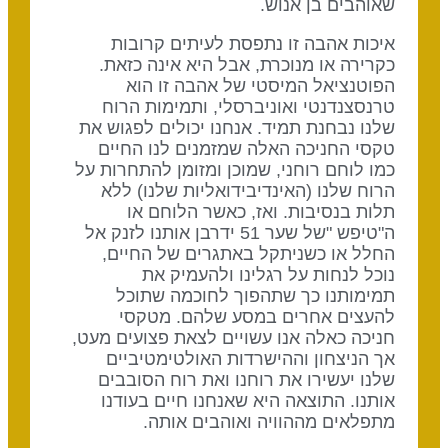
שאוהבים בן אנוש.
איכות אהבה זו נתפסת לעיתים קרובות
כקרירה או מנוכרת, אבל היא אינה כזאת.
הפוטנציאל המיסטי של אהבה זו הוא
טרנסצנדנטי ואוניברסלי, ותמימות הרוח
שלנו נבחנת תמיד. אנחנו יכולים לפגוש את
טקסי החניכה האלה שמזמנים לנו החיים
כמו לוחם רוחני, שמוכן ומזומן להתחרות על
הרוח שלנו (האינדיבידואליות שלנו) ללא
תלות בנסיבות. ואז, כאשר הלוחם או
ה"טיפש "של שער 51 ידרבן אותנו לזנק אל
החלל או כשניתקל באתגרים של החיים,
נוכל לנחות על רגלינו ולהעמיק את
תמימותנו כך שתהפוך לחוכמה שתוכל
להעצים אחרים במסע שלהם. מטקסי
חניכה כאלה אנו עשויים לצאת פצועים מעט,
אך הניצחון וההישרדות האולטימטיביים
שלנו יעשירו את רוחנו ואת רוח הסובבים
אותנו. התוצאה היא שאנחנו חיים בעודנו
מתפלאים מההוויה ואוהבים אותה.