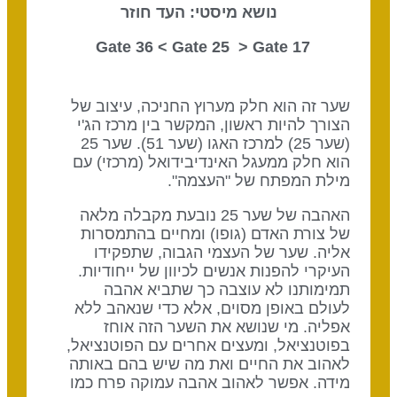
נושא מיסטי: העד חוזר
Gate 25
> Gate
17 Gate 36 <
שער זה הוא חלק מערוץ החניכה, עיצוב של
הצורך להיות ראשון, המקשר בין מרכז הג'י
(שער 25) למרכז האגו (שער 51). שער 25
הוא חלק ממעגל האינדיבידואל (מרכזי) עם
מילת המפתח של "העצמה".
האהבה של שער 25 נובעת מקבלה מלאה
של צורת האדם (גופו) ומחיים בהתמסרות
אליה. שער של העצמי הגבוה, שתפקידו
העיקרי להפנות אנשים לכיוון של ייחודיות.
תמימותנו לא עוצבה כך שתביא אהבה
לעולם באופן מסוים, אלא כדי שנאהב ללא
אפליה. מי שנושא את השער הזה אוחז
בפוטנציאל, ומעצים אחרים עם הפוטנציאל,
לאהוב את החיים ואת מה שיש בהם באותה
מידה. אפשר לאהוב אהבה עמוקה פרח כמו