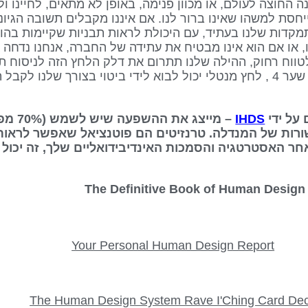
 63 יכול להיות מופנה החוצה לעולם, או מכוון פנימה, באופן לא מתאים, לחי
ת למשהו שאינו ברור לנו. אם איננו מקבלים תשובה הגיונ
קדות שלנו בעתיד, עם היכולת לראות תבניות שקיימות בהו
ו, או אם הוא אינו מבטיח את עתידה של החברה, אנחנו נדחה
ווח רחוק, ההילה שלנו תתרום את דלק הלחץ הזה לניסוח ת
המוחות של חיזוי אפשרויות עתידיות. ללא שער 4 , לחץ מנטלי יכול לבוא לידי ביטוי ב
IHDS
– מייצג
ורות של המנדלה. טרנזיטים הם פוטנציאל שאפשר לראות
אחר האסטרטגיה והסמכות האינדיבידואליים שלך, זה יכול 
Your Personal Human Design Report
The Human Design System Rave I'Ching Card De