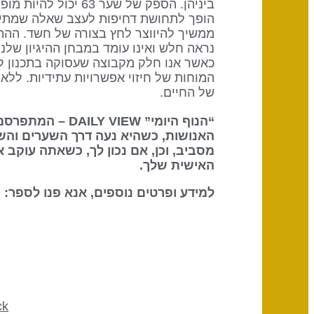
ביניהן. הספק של שער
הופך לתחושת דחיפות לעצב שאלה שמתייחס
ממשיך להיווצר לחץ בצורה של חשד. ההתמ
נראה חלש ואינו עומד במבחן ההיגיון שלנ
כאשר אנו חלק מקבוצה שעסוקה בתכנון לט
של החיים.
“הנוף היומי” DAILY VIEW – המתפרסם על ידי
האנושות, כשהיא נעה דרך השערים והש
מסביב, וכן, אם נכון לך, כשאתה עוקב 
האישית שלך.
למידע ופרטים נוספים, אנא פנו לספר: The Definitive Book of Human Design
ck