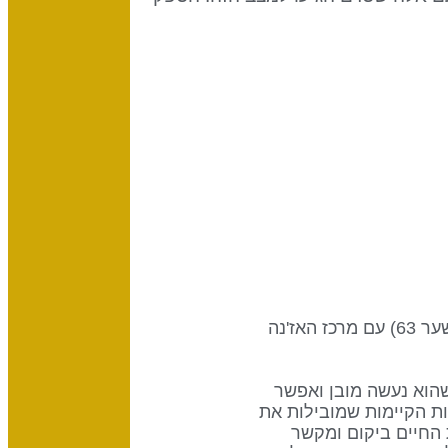
שער זה הוא חלק מערוץ ההיגיון, עיצוב של רגיעה מנטלית מעורבת בספקות, המחבר את מרכז הראש (שער 63) עם מרכז האז'נה
ו עד שהוא נעשה מובן ואפשר
ות הקיימות שמובילות את
ת החיים ביקום ומקשר