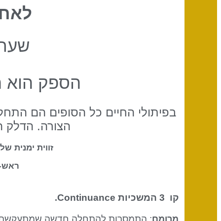
לאחר
שער 
הספק הוא ה
בפיתולי החיים כל הסופים הם התחלו
הצורה. הדלק 
זווית ימנית ש
ראש-
קו 3
המשכיות Continuance
.
: התמסרות להתחלה חדשה שמתעקשת לש
מרומם