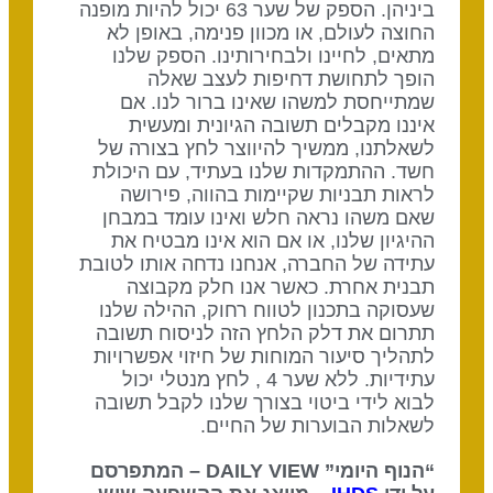
ביניהן. הספק של שער 63 יכול להיות מופנה
החוצה לעולם, או מכוון פנימה, באופן לא
מתאים, לחיינו ולבחירותינו. הספק שלנו
הופך לתחושת דחיפות לעצב שאלה
שמתייחסת למשהו שאינו ברור לנו. אם
איננו מקבלים תשובה הגיונית ומעשית
לשאלתנו, ממשיך להיווצר לחץ בצורה של
חשד. ההתמקדות שלנו בעתיד, עם היכולת
לראות תבניות שקיימות בהווה, פירושה
שאם משהו נראה חלש ואינו עומד במבחן
ההיגיון שלנו, או אם הוא אינו מבטיח את
עתידה של החברה, אנחנו נדחה אותו לטובת
תבנית אחרת. כאשר אנו חלק מקבוצה
שעסוקה בתכנון לטווח רחוק, ההילה שלנו
תתרום את דלק הלחץ הזה לניסוח תשובה
לתהליך סיעור המוחות של חיזוי אפשרויות
עתידיות. ללא שער 4 , לחץ מנטלי יכול
לבוא לידי ביטוי בצורך שלנו לקבל תשובה
לשאלות הבוערות של החיים.
“הנוף היומי” DAILY VIEW – המתפרסם