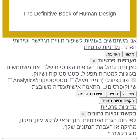
The Definitive Book of Human Design
נו משתמשים בעוגיות לשיפור חוויית הגלישה ושירותי
אתר.
מדיניות פרטיות
אישור
העדפות
עדפות פרטיות
×
אן ניתן לנהל את העדפות הפרטיות שלך. אנו משתמשים
עוגיות למטרות תפעול, סטטיסטיקות ושיווק.
פונקציונלי (תמיד פעיל)
סטטיסטיקות/Analytics
יווק/פרסום
התאמה אישית/מדיה משובצת
שמירה
דחייה
משיכת הסכמה
בקשת זכויות נתונים
דיניות פרטיות
קשת זכויות נתונים
×
פי חוק הגנת הפרטיות, הנך זכאי לבקש עיון, תיקון,
חיקה או העברת הנתונים שלך.
וג בקשה: *