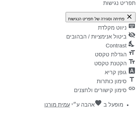
פריט נגישות
close
פתיחה וסגירה של תפריט הנגישות
keyboa
ניווט מקלדת
visibility_
ביטול אנימציות / הבהובים
nights_st
Contrast
format_si
הגדלת טקסט
text_fiel
הקטנת טקסט
font_downl
גופן קריא
titl
סימון כותרות
lin
סימון קישורים ולחצנים
favorite
מופעל ב
אהבה
ע״י
עמית מורנו