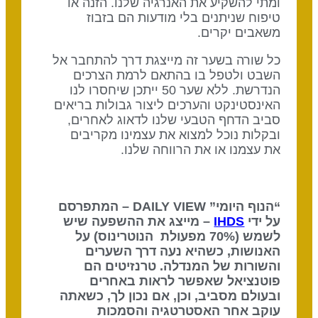
ומתי להשקיע את האנרגיה שלנו. הזנה או
טיפוח שניתנים בלי מודעות הם בזבוז
משאבים יקרים.
כל שורה בשער זה מייצגת דרך להתחבר אל
השבט ולטפל בו בהתאם לרמת הצרכים
הנדרשת. ללא שער 50 ייתכן שיחסרו לנו
האינסטינקט והערכים ליצור גבולות בריאים
סביב הדחף הטבעי שלנו לדאוג לאחרים,
ובקלות נוכל למצוא את עצמינו מקריבים
את עצמנו או את הרווחה שלנו.
“הנוף היומי” DAILY VIEW – המתפרסם
על ידי
IHDS
– מייצג את ההשפעה שיש
לשמש (70% מפעולת הנוטרינוס) על
האנושות, כשהיא נעה דרך השערים
והשורות של המנדלה. טרנזיטים הם
פוטנציאל שאפשר לראות באחרים
ובעולם מסביב, וכן, אם נכון לך, כשאתה
עוקב אחר האסטרטגיה והסמכות