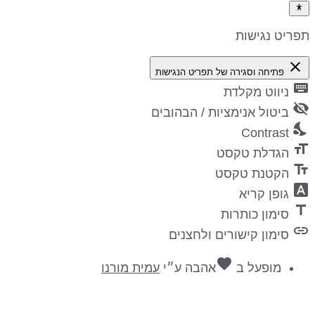
פריט נגישות
close
פתיחה וסגירה של תפריט הנגישות
keyboa
ניווט מקלדת
visibility_
ביטול אנימציות / הבהובים
nights_st
Contrast
format_si
הגדלת טקסט
text_fiel
הקטנת טקסט
font_downl
גופן קריא
titl
סימון כותרות
lin
סימון קישורים ולחצנים
favorite
מופעל ב
אהבה
ע״י
עמית מורנו