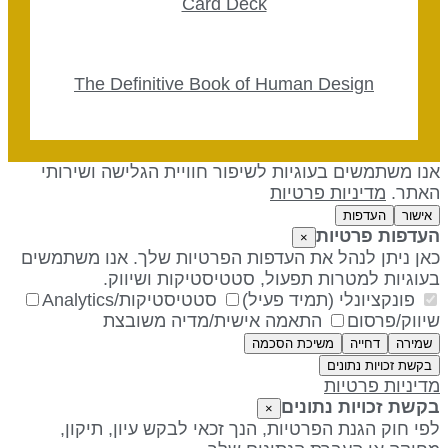
Card Deck
The Definitive Book of Human Design
נו משתמשים בעוגיות לשיפור חוויית הגלישה ושירותי
אתר.
מדיניות פרטיות
אישור
העדפות
עדפות פרטיות
×
אן ניתן לנהל את העדפות הפרטיות שלך. אנו משתמשים
עוגיות למטרות תפעול, סטטיסטיקות ושיווק.
פונקציונלי (תמיד פעיל)
סטטיסטיקות/Analytics
יווק/פרסום
התאמה אישית/מדיה משובצת
שמירה
דחייה
משיכת הסכמה
בקשת זכויות נתונים
דיניות פרטיות
קשת זכויות נתונים
×
פי חוק הגנת הפרטיות, הנך זכאי לבקש עיון, תיקון,