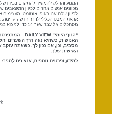
מכוונים אנשים אחרים לכיוון המשאבים שה
לכיוון שלנו אנו באופן אוטומטי מעצימים
או את המבט הכללי לדרך חדשה קדימה, אב
מסתכלים אל עבר שער 14 כדי למצוא בני ברית, שכן להם הכוח והמשאבים להביא את החזון שלנו לידי בשלות.
“הנוף היומי” DAILY VIEW – המתפרסם על ידי
האנושות, כשהיא נעה דרך השערים והש
מסביב, וכן, אם נכון לך, כשאתה עוקב 
האישית שלך.
למידע ופרטים נוספים, אנא פנו לספר: The Definitive Book of Human Design
ck