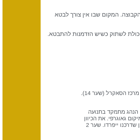
קבוצה. המקום שבו אין צורך לבטא
היכולת לשתוק כשיש הזדמנות להתבטא.
שער זה הוא חלק מערוץ הקצב, עיצוב של להיות מחזיק המפתחות, שמחבר את מרכז ה-G (שער 2) עם מרכז הסאקרל (שער 14).
 הנהג. הנהג מתמקד בתנועה
קום גאוגרפי. את הכיוון
הזה איננו יכולים לשנות באמצעות המיינד או כוח הרצון שלנו, ואם אחרים אינם הולכים לכיוון שלנו, ייתכן שדרכנו ייפרדו. שער 2