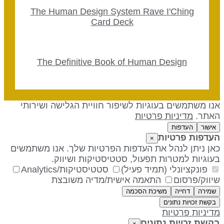
The Human Design System Rave I'Ching
Card Deck
The Definitive Book of Human Design
נו משתמשים בעוגיות לשיפור חוויית הגלישה ושירותי
אתר.
מדיניות פרטיות
אישור
העדפות
עדפות פרטיות
×
אן ניתן לנהל את העדפות הפרטיות שלך. אנו משתמשים
עוגיות למטרות תפעול, סטטיסטיקות ושיווק.
פונקציונלי (תמיד פעיל)
סטטיסטיקות/Analytics
יווק/פרסום
התאמה אישית/מדיה משובצת
שמירה
דחייה
משיכת הסכמה
בקשת זכויות נתונים
דיניות פרטיות
קשת זכויות נתונים
×