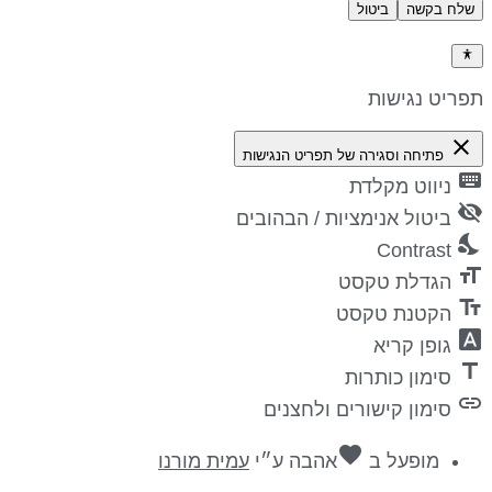
שלח בקשה
ביטול
דיניות פרטיות
פריט נגישות
close
פתיחה וסגירה של תפריט הנגישות
keyboa
ניווט מקלדת
visibility_
ביטול אנימציות / הבהובים
nights_st
Contrast
format_si
הגדלת טקסט
text_fiel
הקטנת טקסט
font_downl
גופן קריא
titl
סימון כותרות
lin
סימון קישורים ולחצנים
favorite
מופעל ב
אהבה
ע״י
עמית מורנו