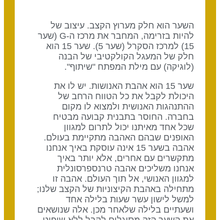
השער הוא חלק מערוץ הקצב. עיצוב של
להיות בזרימה, המחבר את מרכז ה-G (שער
15) למרכז הסקרל (שער 5). שער 15 הוא
חלק של המעגל הקולקטיבי של הבנה
(לוגיקה) עם מילת המפתח "שיתוף".
שער 15 הוא אהבת האנושות. יש לו את
היכולת לקבל את כל הטווח הרחב של
ההתנהגות האנושית ולמצוא לו מקום
בחברה. החוסר בתבנית קבועה מבטיח
שכל אחד מאיתנו יכול לתרום למגוון
האופנים שבהם האהבה מתקיימת בעולם.
אהבה בשער 15 אינה עוסקת באיך אנחנו
מתקשרים עם אחרים, אלא יותר באיך
אנחנו משליכים אהבה טרנספרסונלית
למגוון האנושי, אל תוך העולם. אהבה זו
מתחילה באהבת הקיצוניות של הקצב שלנו;
למשל לישון עשר שעות בלילה אחד
ושעתיים בלילה שלאחר מכן. אלה שנושאים
את השער הזה מסוגלים לקבל ללא שיפוט