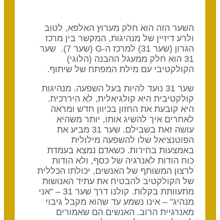
השער הזה הוא חלק מערוץ האלפא, לטוב
ולרע דיזיין של מנהיגות, המקשר בין מרכז
הגרון (שער 31) למרכז ה-G (שער 7). שער
31 הוא חלק ממעגל ההבנה (הלוגי)
הקולקטיבי עם מילת המפתח של שיתוף.
שער 31 נועד להיות בעל השפעה. מנהיגות
קולקטיבית היא קולגיאלית, לא היררכית.
היא קובעת את החזון בכיוון חדש ומראה
לאחרים איך להשיג אותו, יותר משהיא
עושה זאת בשבילם. שער 31 מביע את
הפוטנציאל שלו להשפעה מילולית
באמצעות בחירות. כשאדם נמצא בעמדת
כוח הודות לאנרגיה של כסף, ולא הודות
לרצון המשותף של האנשים, יכולתו הכללית
של הקולקטיב להבטיח את עתיד האנושות
מתעוותת בקלות. קולנו דרך שער 31 – "אני
מנהיג" – אינו נשמע עד שהוא מקבל גיבוי
מאנרגיית הרוב. האנשים הם שאמורים