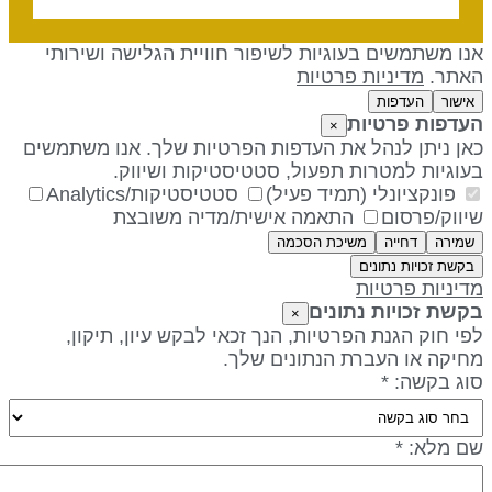
נו משתמשים בעוגיות לשיפור חוויית הגלישה ושירותי
אתר.
מדיניות פרטיות
אישור
העדפות
עדפות פרטיות
×
אן ניתן לנהל את העדפות הפרטיות שלך. אנו משתמשים
עוגיות למטרות תפעול, סטטיסטיקות ושיווק.
פונקציונלי (תמיד פעיל)
סטטיסטיקות/Analytics
יווק/פרסום
התאמה אישית/מדיה משובצת
שמירה
דחייה
משיכת הסכמה
בקשת זכויות נתונים
דיניות פרטיות
קשת זכויות נתונים
×
פי חוק הגנת הפרטיות, הנך זכאי לבקש עיון, תיקון,
חיקה או העברת הנתונים שלך.
וג בקשה: *
ם מלא: *