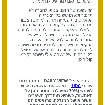
לפעול בהתאם למה שקולנו אומר .
ההשפעה של חזוננו בנוגע לחברה לא
תועבר ולא תורגש בלי האנרגיה
הקולקטיבית שמזיזה אותה למרחב הציבורי.
מנהיגותנו צריכה לקחת בחשבון את רצונם
של אלה שעוקבים אחרינו ולהתייחס לטובת
הכלל. "אני מנהיג" פירושו להשפיע על
אחרים, לטוב או לרע, על ידי העברה
אפקטיבית של חזוננו לתבנית חדשה ששווה
להם לבדוק אותה כדי להוציאה אל הפועל.
בלי נוכחותו של שער 7 אולי נישמע רק כמו
קול ריק.
“הנוף היומי” DAILY VIEW – המתפרסם
על ידי
IHDS
– מייצג את ההשפעה שיש
לשמש (70% מפעולת הנוטרינוס) על
האנושות, כשהיא נעה דרך השערים
והשורות של המנדלה. טרנזיטים הם