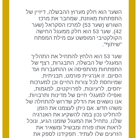
השער הוא חלק מערוץ ההבשלה, דיזיין של
התפתחות מאוזנת, שמחבר את מרכז
השורש (שער 53) למרכז הסקראל (שער
42). שער 53 הוא חלק ממעגל החישה
הקולקטיבי המופשט עם מילת המפתח
"שיתוף".
שער 53 הוא הלחץ להתחיל את התהליך
המעגלי של הבשלה, התבגרות, רצף של
התפתחות מהתפיסה או ההתעברות ועד
הסיום. זו אנרגיית פורמט, תבניתית,
שמיוחסת לכל צורות החיים וכן למערכות
יחסים, לרעיונות, לפרויקטים, למגמות,
ואפילו למעגלי חיים של מדינות ותרבויות.
אנו נושאים את הדלק שדרוש להתחלה של
משהו חדש. אם ניתן לעצמנו את הזמן
להחליט נכון במה להשקיע את האנרגיה
שלנו, נתחיל את המעגל שזמנו הגיע, ונוכל
לראות אותו פורח ומבשיל ומשאיר את
הזרעים שלו לעתיד. תפקידנו לספק את