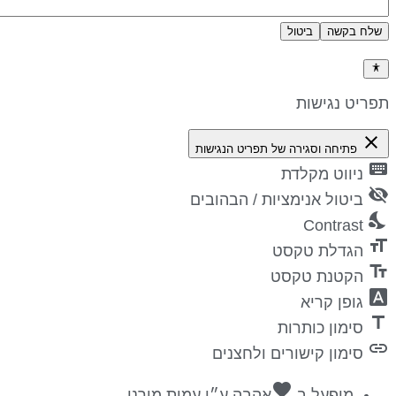
שלח בקשה
ביטול
דיניות פרטיות
פריט נגישות
close
פתיחה וסגירה של תפריט הנגישות
keyboa
ניווט מקלדת
visibility_
ביטול אנימציות / הבהובים
nights_st
Contrast
format_si
הגדלת טקסט
text_fiel
הקטנת טקסט
font_downl
גופן קריא
titl
סימון כותרות
lin
סימון קישורים ולחצנים
favorite
מופעל ב
אהבה
ע״י
עמית מורנו