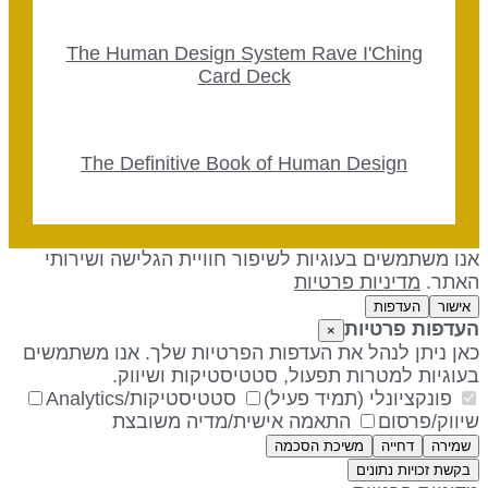
The Human Design System Rave I'Ching
Card Deck
The Definitive Book of Human Design
נו משתמשים בעוגיות לשיפור חוויית הגלישה ושירותי
אתר.
מדיניות פרטיות
אישור
העדפות
עדפות פרטיות
×
אן ניתן לנהל את העדפות הפרטיות שלך. אנו משתמשים
עוגיות למטרות תפעול, סטטיסטיקות ושיווק.
פונקציונלי (תמיד פעיל)
סטטיסטיקות/Analytics
יווק/פרסום
התאמה אישית/מדיה משובצת
שמירה
דחייה
משיכת הסכמה
בקשת זכויות נתונים