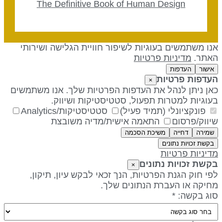
The Definitive Book of Human Design
נו משתמשים בעוגיות לשיפור חוויית הגלישה ושירותי
אתר.
מדיניות פרטיות
אישור
העדפות
עדפות פרטיות
×
אן ניתן לנהל את העדפות הפרטיות שלך. אנו משתמשים
עוגיות למטרות תפעול, סטטיסטיקות ושיווק.
פונקציונלי (תמיד פעיל)
סטטיסטיקות/Analytics
יווק/פרסום
התאמה אישית/מדיה משובצת
שמירה
דחייה
משיכת הסכמה
בקשת זכויות נתונים
דיניות פרטיות
קשת זכויות נתונים
×
פי חוק הגנת הפרטיות, הנך זכאי לבקש עיון, תיקון,
חיקה או העברת הנתונים שלך.
וג בקשה: *