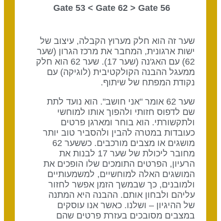
Gate 62
> Gate
56 Gate 53 <
שער זה הוא חלק מערוץ הקבלה, עיצוב של
ישות ארגונית, המחבר את מרכז הגרון (שער
62) עם האג'נה (שער 17). שער 62 הוא חלק
ממעגל ההבנה הקולקטיבית (לוגיקה) עם
נקודת המפתח של שיתוף.
שער 62 אומר "אני חושב". הוא נועד לתת
שם לדפוס חזותי ולהפוך אותו למוחשי
ולתקשורתי. הוא בוחר ומארגן פרטים
כעובדות במטרה להבין ולהסביר טוב יותר
מושגים או מצבים מורכבים. כששער 62
מחובר ליכולת של שער 17 לבנות את
הרעיון, הפרטים התומכים שלו הופכים את
המושגים האלה למוחשיים, למשמעותיים
ולמובנים, כך שבמשך הזמן אפשר לחזור
עליהם ולבחון אותם. ההבנה היא המתנה
של ההיגיון – ושלנו. כאשר אנו עוסקים
במצבים מסובכים בעזרת פרטים שהם