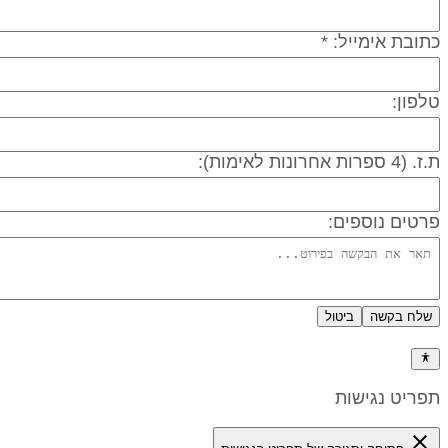
תובת אימייל: *
לפון:
 (4 ספרות אחרונות לאימות):
רטים נוספים:
שלח בקשה
ביטול
דיניות פרטיות
פריט נגישות
close