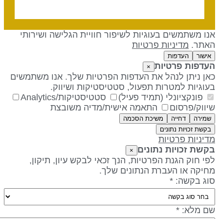
נו משתמשים בעוגיות לשיפור חוויית הגלישה ושירותי
אתר.
מדיניות פרטיות
אישור
העדפות
עדפות פרטיות
×
אן ניתן לנהל את העדפות הפרטיות שלך. אנו משתמשים
עוגיות למטרות תפעול, סטטיסטיקות ושיווק.
פונקציונלי (תמיד פעיל)
סטטיסטיקות/Analytics
יווק/פרסום
התאמה אישית/מדיה משובצת
שמירה
דחייה
משיכת הסכמה
בקשת זכויות נתונים
דיניות פרטיות
קשת זכויות נתונים
×
פי חוק הגנת הפרטיות, הנך זכאי לבקש עיון, תיקון,
חיקה או העברת הנתונים שלך.
וג בקשה: *
ם מלא: *