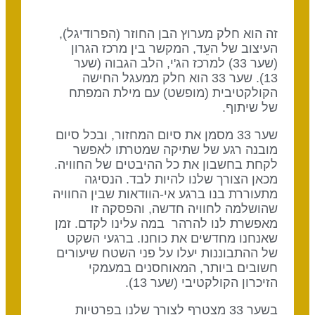
זה הוא חלק מערוץ הבן החוזר (הפרודיגל),
העיצוב של העֵד, המקשר בין מרכז הגרון
(שער 33) למרכז הג'י, הלב הגבוה (שער
13). שער 33 הוא חלק ממעגל החישה
הקולקטיבית (מופשט) עם מילת המפתח
של שיתוף.
שער 33 מסמן את סיום המחזור, ובכל סיום
מובנה רגע של שתיקה שמטרתו לאפשר
לקחת בחשבון את כל ההיבטים של החוויה.
מכאן הצורך שלנו להיות לבד. הנסיגה
מתעוררת בנו ברגע אי-הוודאות שבין החוויה
שהושלמה לחוויה חדשה, והפסקה זו
מאפשרת לנו להרהר במה עלינו לקדם. זמן
שאנחנו מחדשים את כוחנו. ברגעי השקט
של ההתבוננות יעלו על פני השטח שיעורים
חשובים ביותר, המאוחסנים במעמקי
הזיכרון הקולקטיבי (שער 13).
בשער 33 מצטרף לצורך שלנו בפרטיות