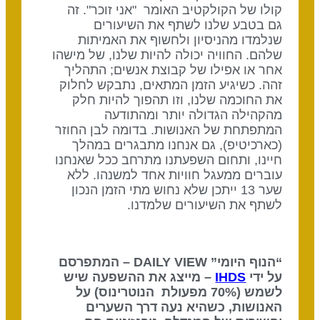
קולו של הקולקטיב האומר "אני זוכר". זה
גם בטבע שלנו לשתף את השיעורים
שנלמדו מהניסיון ולחשוף את האמיתות
שלהם. החוויה יכולה להיות שלנו, של מישהו
אחר או אפילו של קבוצת אנשים; התהליך
זהה. כשיגיע הזמן המתאים, נתבקש לחלוק
את החוכמה שלנו, וזו תהפוך להיות חלק
מהקהילה הגדולה יותר ומהתודעה
המתפתחת של האנושות. בדומה לבן החוזר
(כארכיטיפ), גם אנחנו מתבגרים במהלך
חיינו, ותחום השפעתנו מתרחב
ככל שאנחנו
עוברים ממעגל חוויות אחד למשנהו.
ללא
שער 13 ייתכן שלא נחוש מתי הזמן הנכון
לשתף את השיעורים שלמדנו.
“הנוף היומי” DAILY VIEW – המתפרסם
על ידי
IHDS
– מייצג את ההשפעה שיש
לשמש (70% מפעולת הנוטרינוס) על
האנושות, כשהיא נעה דרך השערים