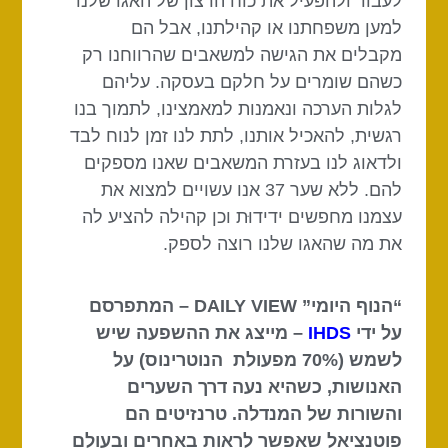
לעבוד ולהפעיל את כוח הרצון של האגו שלנו
למען משפחתנו או קהילתנו, אבל הם
מקבלים את הגישה למשאבים שהרווחנו רק
כשהם שומרים על חלקם בעסקה. עליהם
לגלות הערכה ונאמנות למאמצינו, לתמוך בנו
רגשית, להאכיל אותנו, לתת לנו זמן לנוח לבד
ולדאוג לנו בעזרת המשאבים שאנו מספקים
להם. ללא שער 37 אנו עשויים למצוא את
עצמנו מחפשים ידידוּת וכן קהילה להציע לה
את מה שהאגו שלנו רוצה לספק.
“הנוף היומי” DAILY VIEW – המתפרסם
על ידי
IHDS
– מייצג את ההשפעה שיש
לשמש (70% מפעולת הנוטרינוס) על
האנושות, כשהיא נעה דרך השערים
והשורות של המנדלה. טרנזיטים הם
פוטנציאל שאפשר לראות באחרים ובעולם