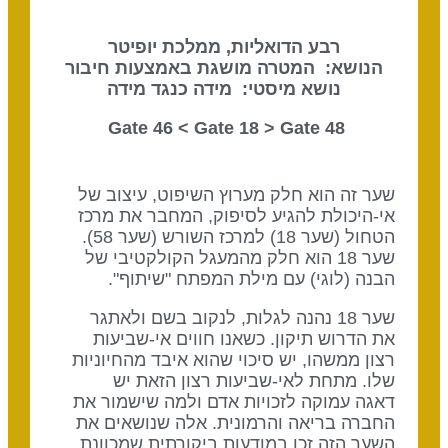
רבע הדואליות, ממלכת יופיטר
הנושא: המטרה מושגת באמצעות חיבור
נושא מיסטי: מידה כנגד מידה
Gate 18
> Gate
48 Gate 46 <
שער זה הוא חלק מערוץ השיפוט, עיצוב של
אי-היכולת להגיע לסיפוק, המחבר את מרכז
הטחול (שער 18) למרכז השורש (שער 58).
שער 18 הוא חלק מהמעגל הקולקטיבי של
הבנה (לוגי) עם מילת המפתח "שיתוף".
שער 18 נהנה לגלות, לנקוב בשם ולאתגר
את הדרוש תיקון. כשאנו חווים אי-שביעות
רצון ממשהו, יש סיכוי שהוא איבד מהחיוניות
שלו. מתחת לאי-שביעות רצון הזאת יש
דאגה עמוקה לזכויות אדם ולמה שישמור את
החברה בריאה והרמונית. אלה שנושאים את
השער הזה זכו במודעות ביקורתית שמכוונת