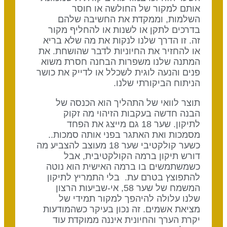
אותם למקור של החולשה או חוסר
השלמות, וממקדת את החשיבה שלהם
בדרכים לתקן או לשנות או להחליף מקור
זה. זו הדרך שלנו לנקות את מה שלא בריא
או להחזיר את החיוניות לדבר שהושחת. את
המתנה שלנו משפרות הבחנה חסרת משוא
פנים והנעה לוגית לשכלל או לדייק את כושר
הניתוח הביקורתי שלנו.
תוצר לוואי של התהליך הוא הכנסה של
הבנה חדשה בעקבות הזיהוי מה זקוק
לתיקון. שער 18 גם מייצג את הפחד
מסמכות ואת האתגר בפני אותה סמכות..
כשער קולקטיבי שער 18 מעוצב להצביע מה
דורש תיקון ברמה הקולקטיבית, אבל
כשמשתמשים בו ברמה האישית הוא נוטה
להתפוצץ בטרם עת. בלי התמריץ לתיקון
המשמח של שער 58, אי-שביעות הרצון
שלנו עלולה להיהפך למקור תמידי של
מציאת אשמים. זה נכון בעיקר כשהמודעות
יקרת הערך והחיונית איננה ממוקדת עוד