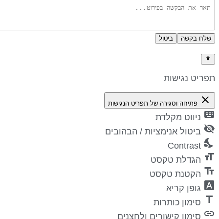
שלח בקשה
ביטול
דיניות פרטיות
פריט נגישות
close
פתיחה וסגירה של תפריט הנגישות
keyboa
ניווט מקלדת
visibility_
ביטול אנימציות / הבהובים
nights_st
Contrast
format_si
הגדלת טקסט
text_fiel
הקטנת טקסט
font_downl
גופן קריא
titl
סימון כותרות
lin
סימון קישורים ולחצנים