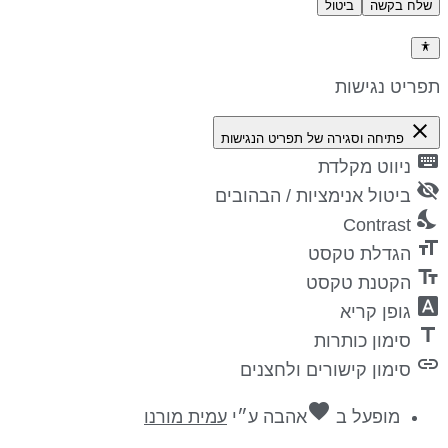
שלח בקשה
ביטול
דיניות פרטיות
פריט נגישות
close
פתיחה וסגירה של תפריט הנגישות
keyboa
ניווט מקלדת
visibility_
ביטול אנימציות / הבהובים
nights_st
Contrast
format_si
הגדלת טקסט
text_fiel
הקטנת טקסט
font_downl
גופן קריא
titl
סימון כותרות
lin
סימון קישורים ולחצנים
favorite
מופעל ב
אהבה
ע״י
עמית מורנו