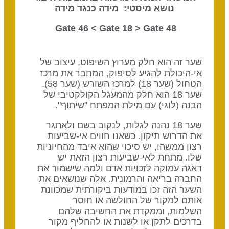
נושא מיסטי: מידה כנגד מידה
Gate 18
> Gate
48 Gate 46 <
שער זה הוא חלק מערוץ השיפוט, עיצוב של
אי-היכולת להגיע לסיפוק, המחבר את מרכז
הטחול (שער 18) למרכז השורש (שער 58).
שער 18 הוא חלק מהמעגל הקולקטיבי של
הבנה (לוגי) עם מילת המפתח "שיתוף".
שער 18 נהנה לגלות, לנקוב בשם ולאתגר
את הדרוש תיקון. כשאנו חווים אי-שביעות
רצון ממשהו, יש סיכוי שהוא איבד מהחיוניות
שלו. מתחת לאי-שביעות רצון הזאת יש
דאגה עמוקה לזכויות אדם ולמה שישמור את
החברה בריאה והרמונית. אלה שנושאים את
השער הזה זכו במודעות ביקורתית שמכוונת
אותם למקור של החולשה או חוסר
השלמות, וממקדת את החשיבה שלהם
בדרכים לתקן או לשנות או להחליף מקור