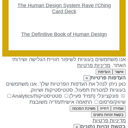
The Human Design System Rave I'Ching
Card Deck
The Definitive Book of Human Design
נו משתמשים בעוגיות לשיפור חוויית הגלישה ושירותי
אתר.
מדיניות פרטיות
אישור
העדפות
עדפות פרטיות
×
אן ניתן לנהל את העדפות הפרטיות שלך. אנו משתמשים
עוגיות למטרות תפעול, סטטיסטיקות ושיווק.
פונקציונלי (תמיד פעיל)
סטטיסטיקות/Analytics
יווק/פרסום
התאמה אישית/מדיה משובצת
שמירה
דחייה
משיכת הסכמה
בקשת זכויות נתונים
דיניות פרטיות
קשת זכויות נתונים
×