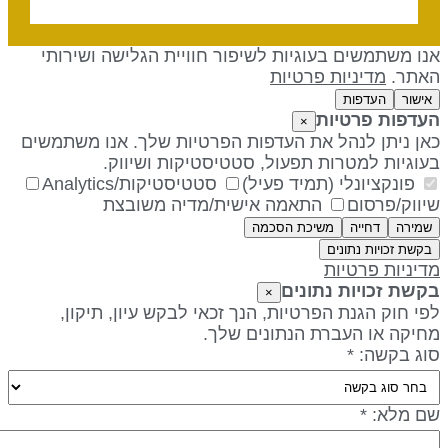
נו משתמשים בעוגיות לשיפור חוויית הגלישה ושירותי
אתר.
מדיניות פרטיות
אישור
העדפות
עדפות פרטיות
×
אן ניתן לנהל את העדפות הפרטיות שלך. אנו משתמשים
עוגיות למטרות תפעול, סטטיסטיקות ושיווק.
פונקציונלי (תמיד פעיל)
סטטיסטיקות/Analytics
יווק/פרסום
התאמה אישית/מדיה משובצת
שמירה
דחייה
משיכת הסכמה
בקשת זכויות נתונים
דיניות פרטיות
קשת זכויות נתונים
×
פי חוק הגנת הפרטיות, הנך זכאי לבקש עיון, תיקון,
חיקה או העברת הנתונים שלך.
וג בקשה: *
ם מלא: *