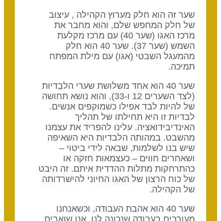
שער זה הוא חלק מערוץ הקהילה , עיצוב
של חלק המחפש שלם, והוא מחבר את
מרכז האגו (שער 40) עם מרכז מקלעת
השמש (שער 37). שער 40 הוא חלק
מהמעגל השבטי (אגו) עם מילת המפתח
תמיכה.
שער 40 הוא אחד משלושת שערי הלבַדיות
(לצד השערים 12 ו-33), והוא נושא תחושה
של להיות לבד אפילו כשמוקפים אנשים.
לבדיות זו היא תחילתו של תהליך
האינדיבידואציה. עלינו להפריד את עצמנו
מהשבט. במהותה הלבדיות היא השאיפה
שיש בנו לשלמות, שבאה לידי ביטוי –
ושאחרים חווים – כעצמאות חזקה או
כהתרחקות מתלות ההדדית איתם. זה היבט
של כוח הרצון של האגו החיוני להישרדותה
של הקהילה.
שער 40 הוא אהבת העבודה, וכשאנחנו
מעורבים בעבודה שנכונה לנו, אנו שואבים