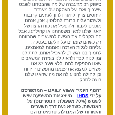
סיפוק רב מהעברה של מה שהבטחנו לשבט
שיעריך זאת. על העסקה של מערכת
היחסים צריך לחזור ולדון לעיתים קרובות
ולשמור עליה ברורה לחלוטין. אכן, אנחנו
מוכנים לעבוד ולהפעיל את כוח הרצון של
האגו שלנו למען משפחתנו או קהילתנו, אבל
הם מקבלים את הגישה למשאבים שהרווחנו
רק כשהם שומרים על חלקם בעסקה.
עליהם לגלות הערכה ונאמנות למאמצינו,
לתמוך בנו רגשית, להאכיל אותנו, לתת לנו
זמן לנוח לבד ולדאוג לנו בעזרת המשאבים
שאנו מספקים להם. ללא שער 37 אנו
עשויים למצוא את עצמנו מחפשים ידידוּת
וכן קהילה להציע לה את מה שהאגו שלנו
רוצה לספק.
“הנוף היומי” DAILY VIEW – המתפרסם
על ידי
IHDS
– מייצג את ההשפעה שיש
לשמש (70% מפעולת הנוטרינוס) על
האנושות, כשהיא נעה דרך השערים
והשורות של המנדלה. טרנזיטים הם