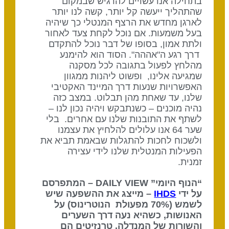
בתחילה אנו עשויים להרגיש שבמקום
שהתהליך ייעשה קל יותר, קשה לנו יותר
לארגן מחדש את הרצף המנטלי כך שיהיה
בעל משמעות. אם נוכל לקחת צעד לאחור
ולתת אמון, בסופו של דבר נוכל להתקדם
דרך רגע ה"אההה". הסוד הוא להימנע
מהלחץ לפעול בתגובה לכל מסקנה
שמגיעה אלינו, ופשוט ליהנות ממגוון
האפשרויות שנעות דרך המיינד האקטיבי
שלנו, עד שאחת מהן תבלוט. במצב כזה
נהיה מוכנים – כשנתבקש ויהיה נכון לנו –
לשתף את התובנות שלנו עם אחרים. בלי
שער 64 אנו עלולים להלחיץ את עצמנו
ולשכוח לחכות להתגלות שבאמת תביא את
הפעילות המנטלית שלנו לידי עצירה
זמנית.
“הנוף היומי” DAILY VIEW – המתפרסם
על ידי
IHDS
– מייצג את ההשפעה שיש
לשמש (70% מפעולת הנוטרינוס) על
האנושות, כשהיא נעה דרך השערים
והשורות של המנדלה. טרנזיטים הם