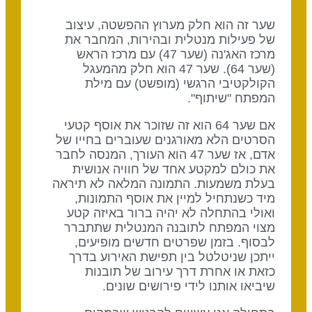
שער זה הוא חלק מערוץ ההפשטה, עיצוב
של פעילות מנטלית ובהירות, המחבר את
מרכז האג'נה (שער 47) עם מרכז הראש
(שער 64). שער 47 הוא חלק מהמעגל
הקולקטיבי הרגשי (מופשט) עם מילת
המפתח "שיתוף".
אם שער 64 הוא זה שזוכר את אוסף קטעי
הסרטים הלא מאורגנים שעוברים בחייו של
אדם, אז שער 47 הוא העורך, המנסה לחבר
את כולם למקטע אחד של חוויה אנושית
בעלת משמעות. התמונה המלאה לא תיראה
מיד כשנתחיל למיין את אוסף התמונות,
ואולי בהתחלה לא יהיה ברור באיזה קטע
מצוי המפתח לתובנה המנטלית שתתברר
לבסוף. בזמן שפרטים חדשים מופיעים,
ייתכן שניטלטל בין תפישת האירוע בדרך
כזאת או אחרת דרך עירוב של תובנות
שיביאו אותנו לידי פירושים שונים.