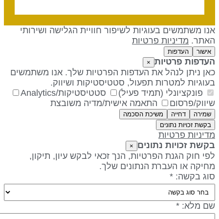
נו משתמשים בעוגיות לשיפור חוויית הגלישה ושירותי
אתר.
מדיניות פרטיות
אישור
העדפות
עדפות פרטיות
×
אן ניתן לנהל את העדפות הפרטיות שלך. אנו משתמשים
עוגיות למטרות תפעול, סטטיסטיקות ושיווק.
פונקציונלי (תמיד פעיל)
סטטיסטיקות/Analytics
יווק/פרסום
התאמה אישית/מדיה משובצת
שמירה
דחייה
משיכת הסכמה
בקשת זכויות נתונים
דיניות פרטיות
קשת זכויות נתונים
×
פי חוק הגנת הפרטיות, הנך זכאי לבקש עיון, תיקון,
חיקה או העברת הנתונים שלך.
וג בקשה: *
ם מלא: *