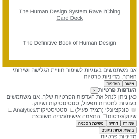
The Human Design System Rave I'Ching
Card Deck
The Definitive Book of Human Design
נו משתמשים בעוגיות לשיפור חוויית הגלישה ושירותי
אתר.
מדיניות פרטיות
אישור
העדפות
עדפות פרטיות
×
אן ניתן לנהל את העדפות הפרטיות שלך. אנו משתמשים
עוגיות למטרות תפעול, סטטיסטיקות ושיווק.
פונקציונלי (תמיד פעיל)
סטטיסטיקות/Analytics
יווק/פרסום
התאמה אישית/מדיה משובצת
שמירה
דחייה
משיכת הסכמה
בקשת זכויות נתונים
דיניות פרטיות