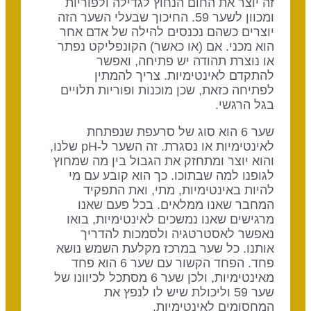
זה יוצר את החום הנחוץ לגדילה ולפוריות
ומכוון לשער 59. החיכוך שבעלי השער הזה
יוצרים כשהם נכנסים להילה של אדם אחר
הוא מכני. אם (או כאשר) הקונפליקט נפתר
או נוצרת תהודה יש פתיחה, ואפשר
להתקדם לאינטימיות. צריך להמתין
לפתיחה כזאת, שכן מוכנות ופוריות תלויים
בגל הרגשי.
שער 6 הוא סוג של סרעפת שנפתחת
לאינטימיות או נסגרת. זה השער ל-pH שלנו,
והוא יוצר ומתחזק את הגבול בין מה שמחוץ
לגופנו למה שבתוכו. כך הוא קובע עם מי
להיות באינטימיות, מתי, ואת התפקיד
המחבר שאנו ממלאים. בכל פעם שאנו
מרגישים שאנו נמשכים לאינטימיות, בואו
נאפשר לאסטרטגיה ולסמכות להדריך
אותנו. כל שער במרכז מקלעת השמש נושא
פחד. הפחד הקשור עם שער 6 הוא פחד
מאינטימיות, ולכן שער 6 מסתכל לכיוונו של
שער 59 וליכולת שיש לו לנפץ את
המחסומים לאינטימיות.