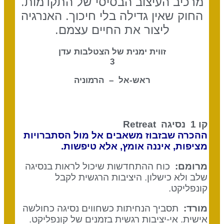
מרכיב העיצוב הבסיסי של התקדמות.
החוק שאין גדילה בלי חיכוך. האנרגיה
ליצור את החיים עצמם.
זווית ימנית של הצטלבות עדן
3
ראש-אל – הרמוניה
קו 1 נסיגה
Retreat
ההכרה שבזבוז משאבים אל מול הסתברויות
מציפות, איננה אומץ, אלא טיפשות.
מרומם:
כוח ההתחדשות שיכול לראות בנסיגה
שלב ולא כישלון. היציבות הרגשית לקבל
קונפליקט.
מורד:
תסביך הנחיתות כשחווים נסיגה כחולשה
אישית. אי-יציבות רגשית בזמנים של קונפליקט.